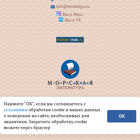
info@morkniga.ru
Мы в Макс
Мы в VK
ООО "МОРКНИГА" занимается изданием и
Нажмите “ОК”, если вы соглашаетесь с
реализацией книг на морскую тематику.
условиями
обработки cookie и ваших данных
о поведении на сайте, необходимых для
ОК
© ООО "МОРКНИГА", 2004 — 2026 г.
аналитики. Запретить обработку cookie
можете через браузер