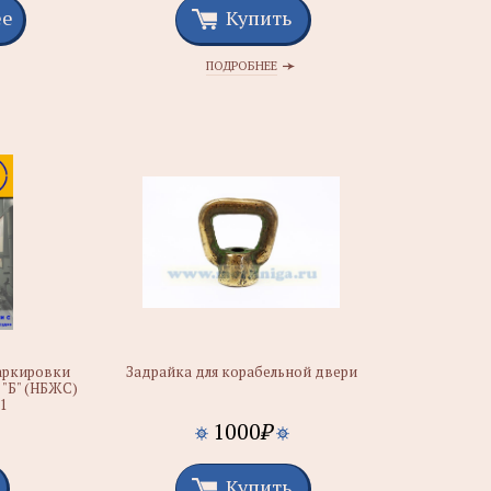
ее
Купить
ПОДРОБНЕЕ
аркировки
Задрайка для корабельной двери
 "Б" (НБЖС)
51
1000
₽
Купить