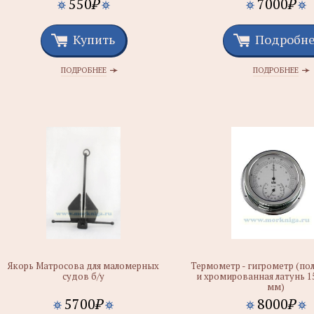
550
₽
7000
₽
Купить
Подробн
ПОДРОБНЕЕ
ПОДРОБНЕЕ
Якорь Матросова для маломерных
Термометр - гигрометр (по
судов б/у
и хромированная латунь 1
мм)
5700
₽
8000
₽