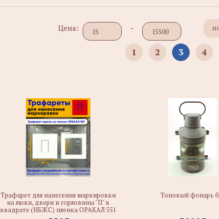
Цена:
-
п
1
2
3
4
Трафарет для нанесения маркировки
Топовый фонарь б
на люки, двери и горловины "П" в
квадрате (НБЖС) пленка ОРАКАЛ 551