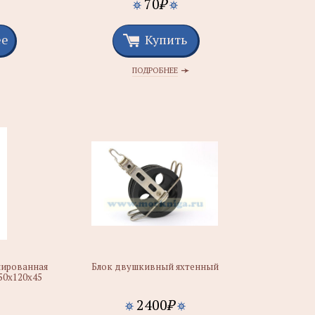
70
₽
ее
Купить
ПОДРОБНЕЕ
лированная
Блок двушкивный яхтенный
50х120х45
2400
₽