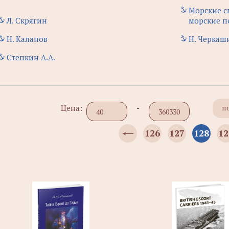
Морские с
Л. Скрягин
морские п
Н. Каланов
Н. Черкаш
Степкин А.А.
Цена:
-
п
126
127
128
12