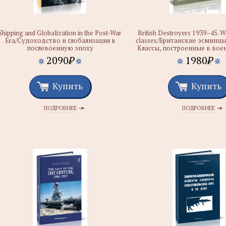
Shipping and Globalization in the Post-War
British Destroyers 1939–45. W
Era/Судоходство и глобализация в
classes/Британские эсминцы 
послевоенную эпоху
Классы, построенные в вое
2090
₽
1980
₽
Купить
Купить
ПОДРОБНЕЕ
ПОДРОБНЕЕ