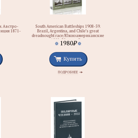
. Австро-
South American Battleships 1908-59.
диция 1871-
Brazil, Argentina, and Chile’s great
dreadnought race/Южноамериканские
линкоры в 1908-59 годы. Великая гонка
1980
₽
дредноутов Бразилии, Аргентины и
Чили
Купить
ПОДРОБНЕЕ