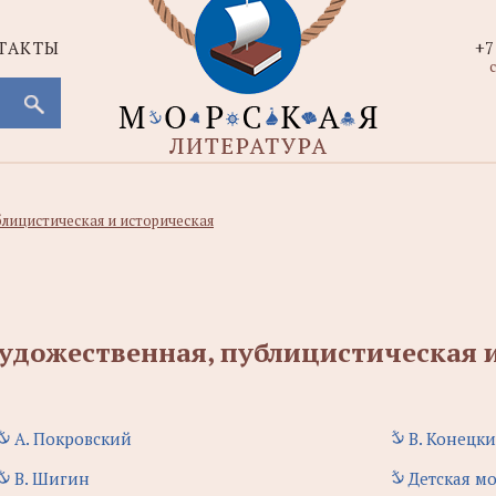
ТАКТЫ
+7
с
лицистическая и историческая
удожественная, публицистическая 
А. Покровский
В. Конецк
В. Шигин
Детская м