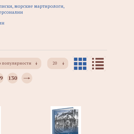
писки, морские мартирологи,
ерсоналии
ин
о популярности
20
9
130