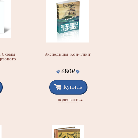
. Схемы
Экспедиция "Кон-Тики"
артового
680
₽
Купить
ПОДРОБНЕЕ