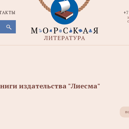
ТАКТЫ
+7
с
ниги издательства "Лиесма"
п