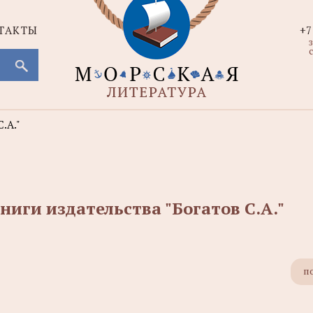
ТАКТЫ
+7
с
.А."
ниги издательства "Богатов С.А."
п