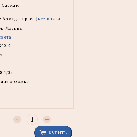
 Слокам
:
Армада-пресс (
все книги
я:
Москва
света
302-9
з.
8 1/32
рдая обложка
-
+
Купить