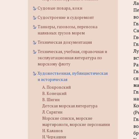
Ла
Судовые повара, коки
Пе
во
Судостроение и судоремонт
Гл
Танкеры, газовозы, перевозка
Сн
наливных грузов морем
Гл
Техническая документация
Гл
Лу
Техническая, учебная, справочная и
вс
эксплуатационная литература по
морскому флоту
Ра
Гл
Художественная, публицистическая
сл
и историческая
ма
А. Покровский
Гл
В. Конецкий
на
В. Шигин
Ко
Детская морская литература
Л. Скрягин
(Р
Морские списки, морские
Гл
мартирологи, морские персоналии
во
Н. Каланов
бр
Н. Черкашин