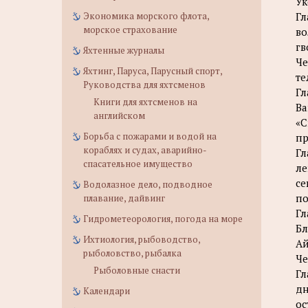
Ук
Экономика морского флота,
Гл
морское страхование
во
гв
Яхтенные журналы
Че
Яхтинг, Паруса, Парусный спорт,
те
Руководства для яхтсменов
Гл
Книги для яхтсменов на
Ва
английском
«С
Борьба с пожарами и водой на
пр
кораблях и судах, аварийно-
Гл
спасательное имущество
ле
се
Водолазное дело, подводное
по
плавание, дайвинг
Гл
Гидрометеорология, погода на море
Бл
Ихтиология, рыбоводство,
Ай
рыболовство, рыбалка
Че
Рыболовные снасти
Гл
дн
Календари
ос