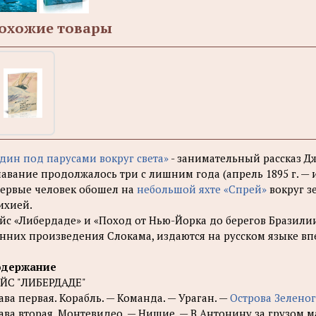
охожие товары
дин под парусами вокруг света»
- занимательный рассказ Д
авание продолжалось три с лишним года (апрель 1895 г. — и
ервые человек обошел на
небольшой яхте «Спрей»
вокруг з
ихией.
йс «Либердаде» и «Поход от Нью-Йорка до берегов Бразили
нних произведения Слокама, издаются на русском языке вп
одержание
ЙС "ЛИБЕРДАДЕ"
ава первая. Корабль. — Команда. — Ураган. —
Острова Зелено
ава вторая. Монтевидео. — Нищие. — В Антонину за грузом м