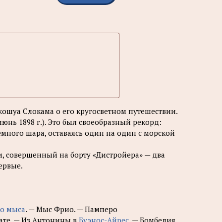
жошуа Слокама о его кругосветном путешествии.
юнь 1898 г.). Это был своеобразный рекорд:
емного шара, оставаясь один на один с морской
и, совершенный на борту «Дистройера» — два
ервые.
го мыса
. — Мыс Фрио. — Памперо
ате. — Из Антонины в
Буэнос-Айрес
. — Бомбелия