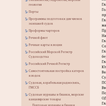
Гл
геология
Го
Порты
пр
Программы подготовки для членов
Гл
экипажей судов
ма
Пр
Проформы чартеров
На
Речной флот
Гл
Речные карты и лоции
Со
Гл
Российский Морской Регистр
бе
Судоходства
Гл
Российский Речной Регистр
Юж
Самостоятельная постройка катеров
Ва
и лодок
Су
П
Судовая, корабельная радиосвязь,
ГМССБ
Вв
По
Судовые журналы и бланки, морские
О
канцелярские товары
Гл
Портовые журналы и бланки