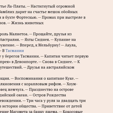
устье Ла-Платы. — Настигнутый огромной
Замблих дарит на счастье мешок обойных
 в бухте Фортескью. — Промах при выстреле в
овов. — Жизнь животных
ороль Малиетоа. — Прощайте, друзья из
Австралия. — Яхты Сиднея. — Купание на
жение. — Вперед, к Мельбурну! — Акула,
— В
Тасмании
е у берегов Тасмании. — Капитан читает первую
прея» в Девонпорте. — Снова в Сиднее. — К
путешествий. — Друзья на австралийском
екция. — Воспоминания о капитане Куке. —
толкновения с коралловым рифом. — Хоум-
вец жемчуга. — Празднество на острове
ндийский океан. — Остров Рождества
вождении. — Три часа у руля за двадцать три
з истории общества. — Приветствие от детей
овение Магомета за банку джема. — Кокосовые