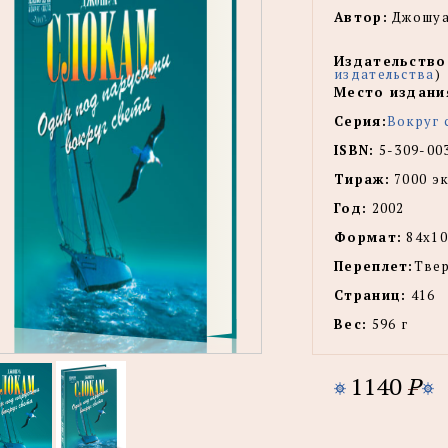
Автор:
Джошуа
Издательство
издательства
)
Место издани
Серия:
Вокруг 
ISBN:
5-309-00
Тираж:
7000 эк
Год:
2002
Формат:
84x10
Переплет:
Тве
Страниц:
416
Вес:
596 г
1140
P