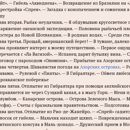
йт». — Гибель «Аквиднека». — Возвращение из Бразилии на 
рестройка «Спрея». — Загадка с конопачением и сомнения в 
ду
ава вторая. Рыбак-неудачник. — Я обдумываю кругосветное п
аряжение океанской экспедиции. — Половина рыбачьей пл
остера до Новой Шотландии. — В родных водах. — Среди ст
ава третья. Прощай, американский берег! — В тумане, далеко
на проявляет интерес к моему путешествию. — Первое ощущ
тречается с «Ла Вагизой». — Испанец дарит бутылку вина. —
зговор с пароходом «Олимпия». — Прибытие на Азорские ос
ава четвертая. Шквалистая погода на
Азорских островах
. — 
ивами. — Рулевой с «Пинты». — В Гибралтаре. — Обмен любе
рокканское побережье
ава пятая. Отплытие из Гибралтара при помощи английского
правляется не через Суэцкий канал, а к мысу Горн. — Меня 
лумбом. — Канарские острова. — Острова Зеленого Мыса. — 
есфи). — Счеты с бразильским правительством. — Подготовка
ава шестая. Отплытие из Рио-де-Жанейро. — «Спрей» садитс
лосок от гибели. — Мальчик находит шлюп. — Поврежденны
итанского консула в Маль-донадо. — Дружеский прием в Мон