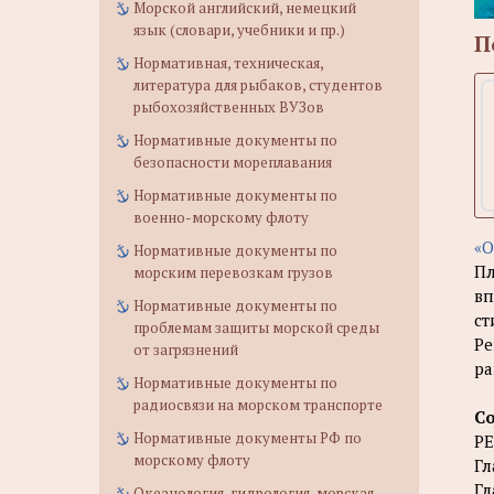
Морской английский, немецкий
язык (словари, учебники и пр.)
П
Нормативная, техническая,
литература для рыбаков, студентов
рыбохозяйственных ВУЗов
Нормативные документы по
безопасности мореплавания
Нормативные документы по
военно-морскому флоту
«О
Нормативные документы по
Пл
морским перевозкам грузов
вп
Нормативные документы по
ст
проблемам защиты морской среды
Ре
от загрязнений
ра
Нормативные документы по
радиосвязи на морском транспорте
С
Нормативные документы РФ по
РЕ
морскому флоту
Гл
Гл
Океанология, гидрология, морская