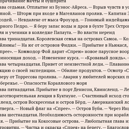
орачивание мачты и бушприта
ава седьмая. Отплытие из Буэнос-Айреса. — Взрыв чувств в 
лной. — Шторм при входе в Магелланов пролив. — Капитан 
оздей. — Невдалеке от мыса Фроуэрд. — Гонимый индейцами
рного Педро. — Я беру запас воды и дров в бухте Трех Остр
ля и ученики в колледже Папаута. — Во власти нереид
ава тринадцатая. Королевская семья на островах Самоа. — К
йлимы! — На юг от островов Фиджи. — Прибытие в Ньюкасл, 
прее». — Коммодор Фой дарит «Спрею» новое парусное воору
иносящая доход. — Изменение курса. — «Кровавый дождь». 
ава четырнадцатая. Привет от неизвестной леди. — Плавани
кцию о своей экспедиции. — Обилие продуктов. — Осмотр «С
веру от Торресова пролива. — Авария у любителей морских 
бережье. — Опасности Кораллового моря
ава пятнадцатая. Прибытие в порт Денисон, Квинсленд. — Л
аготворительная лекция в Куктауне. — Счастливый исход с
ленд, остров Воскресенья и остров Бёрд. — Американский ло
тверга. — Новый флаг на «Спрее». — Остров Буби. — Через И
ава шестнадцатая. Необходимость осторожности при корабле
я. — Прибытие на Кокосовые острова. — Любопытная глава и
тровитян. — Чистка и окраска «Спрея» на берегу. — Благосл