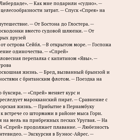
«Либердаде». — Как мне подарили «судно». —
целесообразности затрат. — Спуск «Спрея» на
утешествие. — От Бостона до Глостера. —
оскодонки вместо судовой шлюпки. — От
арых друзей
 от острова Сейбл. —В открытом море. — Госпожа
ение одиночества. — «Спрей»
 Словесная перепалка с капитаном «Явы». —
трова
Роскошная жизнь. — Бред, вызванный брынзой и
зностями с британским флотом. — Поездка на
 буксира. — «Спрей» меняет курс и
преследует марокканский пират. — Сравнение с
Морская жизнь. — Прибытие в Пернамбуку
 к встрече со штормами в районе мыса Горн.
я на мель на прибрежных песках Уругвая. — На
й «Спрей» продолжает плавание. — Любезность
тевидео. — Экскурсия в Буэнос-Айрес. —