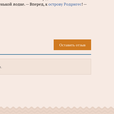
нькой лодке. — Вперед, к
острову Родригес
! —
Оставить отзыв
м.