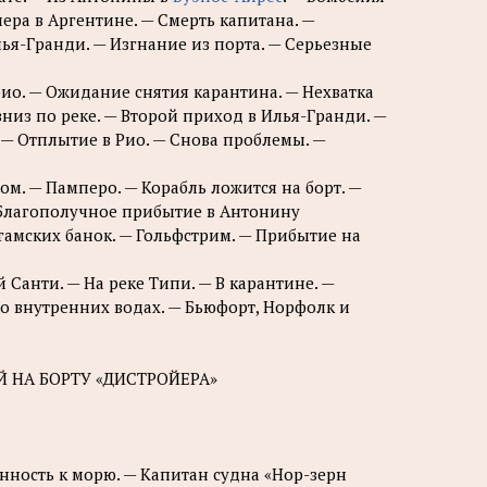
лера в Аргентине. — Смерть капитана. —
лья-Гранди. — Изгнание из порта. — Серьезные
рио. — Ожидание снятия карантина. — Нехватка
низ по реке. — Второй приход в Илья-Гранди. —
 — Отплытие в Рио. — Снова проблемы. —
м. — Памперо. — Корабль ложится на борт. —
— Благополучное прибытие в Антонину
агамских банок. — Гольфстрим. — Прибытие на
Санти. — На реке Типи. — В карантине. —
о внутренних водах. — Бьюфорт, Норфолк и
 НА БОРТУ «ДИСТРОЙЕРА»
нность к морю. — Капитан судна «Нор-зерн