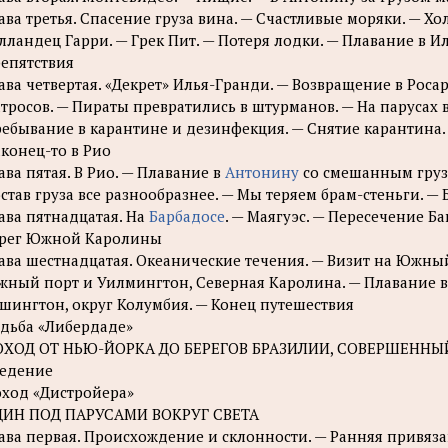
ава третья. Спасение груза вина. — Счастливые моряки. — Хо
лландец Гарри. — Грек Пит. — Потеря лодки. — Плавание в И
епятствия
ава четвертая. «Декрет» Илья-Гранди. — Возвращение в Роса
тросов. — Пираты превратились в штурманов. — На парусах в
ебывание в карантине и дезинфекция. — Снятие карантина.
конец-то в Рио
ава пятая. В Рио. — Плавание в
Антонину
со смешанным грузо
став груза все разнообразнее. — Мы теряем брам-стеньги. 
ава пятнадцатая. На
Барбадосе
. — Маягуэс. — Пересечение Б
рег Южной Каролины
ава шестнадцатая. Океанические течения. — Визит на Южный 
ный порт и Уилмингтон, Северная Каролина. — Плавание в
шингтон, округ Колумбия. — Конец путешествия
дьба «Либердаде»
ОХОД ОТ НЬЮ-ЙОРКА ДО БЕРЕГОВ БРАЗИЛИИ, СОВЕРШЕННЫЙ
едение
ход «Дистройера»
ДИН ПОД ПАРУСАМИ ВОКРУГ СВЕТА
ава первая. Происхождение и склонности. — Ранняя привяза