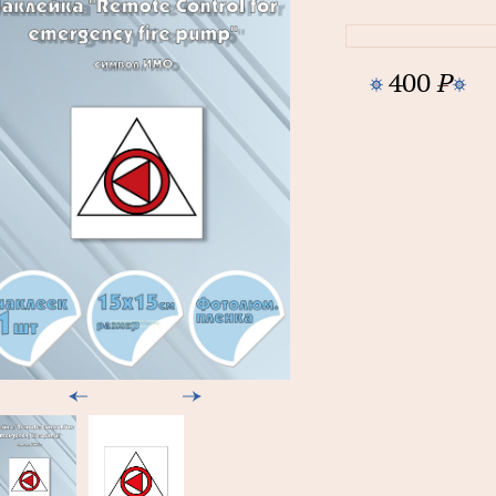
400
P