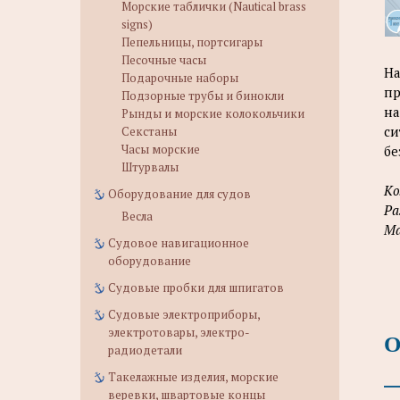
Морские таблички (Nautical brass
signs)
Пепельницы, портсигары
Песочные часы
На
Подарочные наборы
пр
Подзорные трубы и бинокли
на
Рынды и морские колокольчики
си
Секстаны
Часы морские
бе
Штурвалы
Ко
Оборудование для судов
Ра
Весла
Ма
Судовое навигационное
оборудование
Судовые пробки для шпигатов
Судовые электроприборы,
электротовары, электро-
О
радиодетали
Такелажные изделия, морские
веревки, швартовые концы