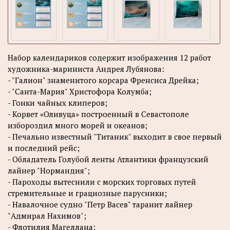
Набор календариков содержит изображения 12 работ
художника-мариниста Андрея Лубянова:
- "Галион" знаменитого корсара Френсиса Дрейка;
- "Санта-Мария" Христофора Колумба;
- Гонки чайных клиперов;
- Корвет «Оливуца» построенный в Севастополе
избороздил много морей и океанов;
- Печально известный "Титаник" выходит в свое первый
и последний рейс;
- Обладатель Голубой ленты Атлантики французский
лайнер "Нормандия";
- Пароходы вытеснили с морских торговых путей
стремительные и грациозные парусники;
- Навалочное судно "Петр Васев" таранит лайнер
"Адмирал Нахимов";
- Флотилия Магеллана;