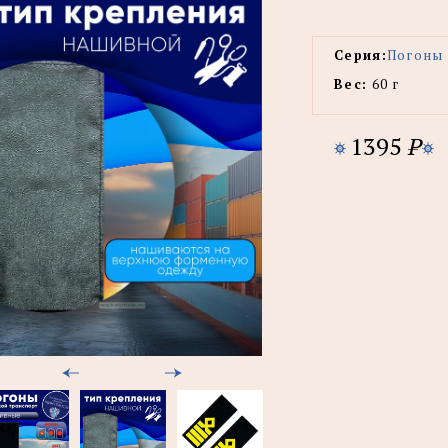
Серия:
Погоны 
Вес:
60 г
1395
P