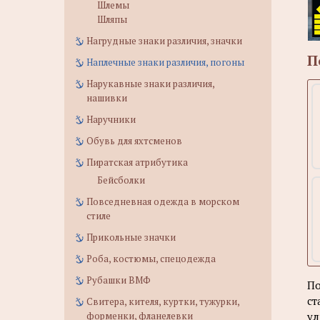
Шлемы
Шляпы
Нагрудные знаки различия, значки
П
Наплечные знаки различия, погоны
Нарукавные знаки различия,
нашивки
Наручники
Обувь для яхтсменов
Пиратская атрибутика
Бейсболки
Повседневная одежда в морском
стиле
Прикольные значки
Роба, костюмы, спецодежда
Рубашки ВМФ
По
ст
Свитера, кителя, куртки, тужурки,
ул
форменки, фланелевки