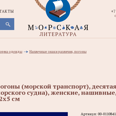
ТАКТЫ
+7
с
 форма одежды
Наплечные знаки различия, погоны
огоны (морской транспорт), десята
орского судна), женские, нашивные
2х5 см
Артикул:
00-0110841