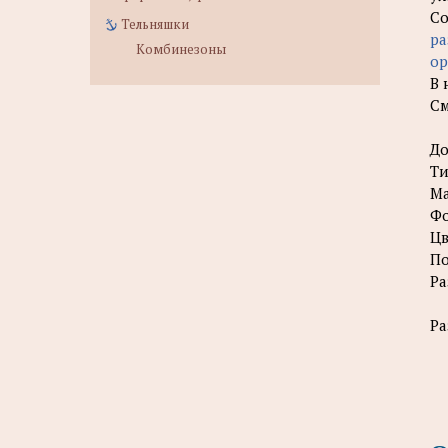
Со
Тельняшки
ра
Комбинезоны
ор
В 
См
До
Ти
Ма
Фо
Цв
По
Ра
Ра