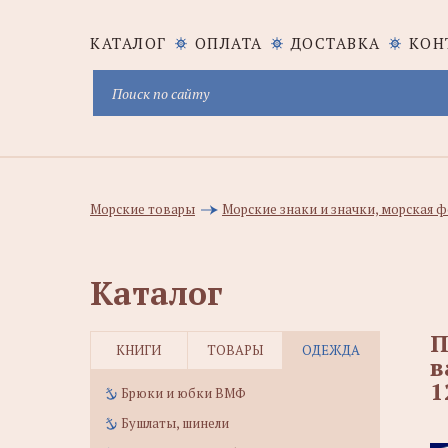
КАТАЛОГ
ОПЛАТА
ДОСТАВКА
КОН
Морские товары
Морские знаки и значки, морская
Каталог
П
КНИГИ
ТОВАРЫ
ОДЕЖДА
в
1
Брюки и юбки ВМФ
Бушлаты, шинели