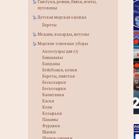
Галстуки, ремни, бляхи, ленты,
пуговицы
Детская морская одежда
Береты
Медали, кокарды, жетоны
Морские головные уборы
Аксессуары для г/у
Балаклавы
Банданы
Бейсболки, кепки
Береты, пилотки
Бескозырки
Бескозырки
Капитанки
Каски
Кепи
Козырьки
Панамы
Фуражки
Шапки
Шапки-ушанки