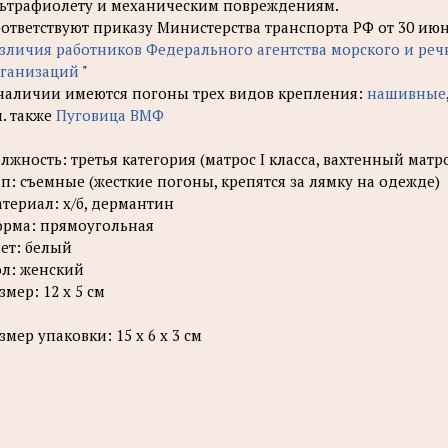
ьтрафиолету и механическим повреждениям.
ответствуют приказу Министерства транспорта РФ от 30 июня 
зличия работников Федерального агентства морского и ре
ганизаций
"
наличии имеются погоны трех видов крепления:
нашивные
. также
Пуговица ВМФ
лжность: третья категория (матрос I класса, вахтенный матр
п: съемные (жесткие погоны, крепятся за лямку на одежде)
териал: х/б, дермантин
рма: прямоугольная
ет: белый
л: женский
змер: 12 х 5 см
змер упаковки: 15 х 6 х 3 см