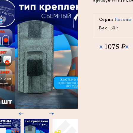
Артикул:
00-0110749
Серия:
Погоны 
Вес:
60 г
1075
P