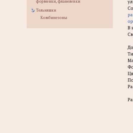
ул
форменки, фланелевки
Со
Тельняшки
ра
Комбинезоны
ор
В 
См
До
Ти
Ма
Фо
Цв
По
Ра
Ра