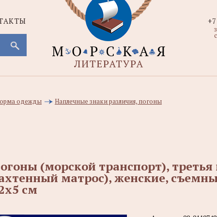
ТАКТЫ
+7
с
 форма одежды
Наплечные знаки различия, погоны
огоны (морской транспорт), третья к
ахтенный матрос), женские, съемны
2х5 см