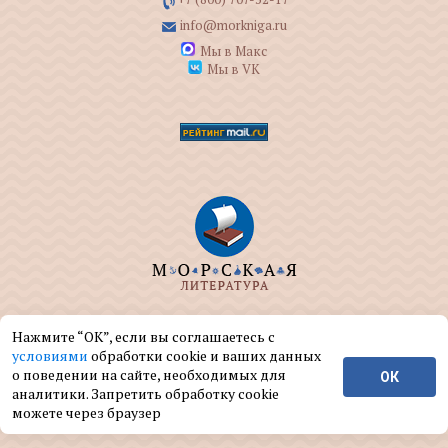
info@morkniga.ru
Мы в Макс
Мы в VK
ООО "МОРКНИГА" занимается изданием и
Нажмите “ОК”, если вы соглашаетесь с
реализацией книг на морскую тематику.
условиями
обработки cookie и ваших данных
о поведении на сайте, необходимых для
ОК
© ООО "МОРКНИГА", 2004 — 2026 г.
аналитики. Запретить обработку cookie
можете через браузер