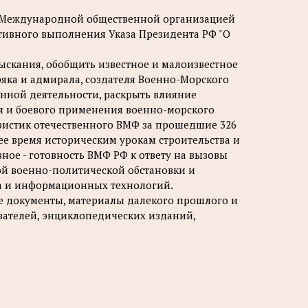
а Международной общественной организацией
ивного выполнения Указа Президента РФ "О
ыскания, обобщить известное и малоизвестное
яка и адмирала, создателя Военно-Морского
енной деятельности, раскрыть влияние
ия и боевого применения военно-морского
ристик отечественного ВМФ за прошедшие 326
щее время историческим урокам строительства и
авное - готовность ВМФ РФ к ответу на вызовы
й военно-политической обстановки и
са и информационных технологий.
е документы, материалы далекого прошлого и
вателей, энциклопедических изданий,