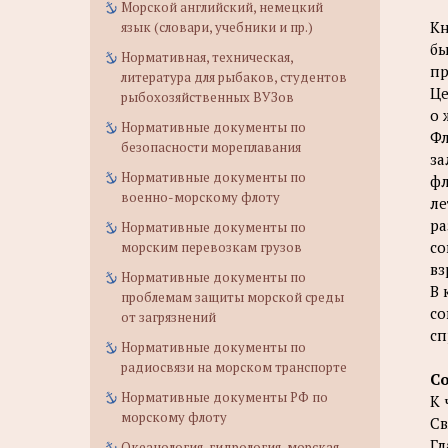
Морской английский, немецкий
Кн
язык (словари, учебники и пр.)
бы
Нормативная, техническая,
пр
литература для рыбаков, студентов
Це
рыбохозяйственных ВУЗов
о 
Нормативные документы по
Фл
безопасности мореплавания
за
Нормативные документы по
фл
военно-морскому флоту
ле
ра
Нормативные документы по
со
морским перевозкам грузов
вз
Нормативные документы по
В 
проблемам защиты морской среды
со
от загрязнений
сп
Нормативные документы по
радиосвязи на морском транспорте
С
Нормативные документы РФ по
К 
морскому флоту
Св
Гл
Океанология, гидрология, морская