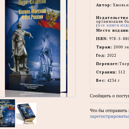
Автор:
Хмельни
Издательство
организация б
(
все книги изд
Место издани
ISBN:
978-5-88
Тираж:
2000 эк
Год:
2022
Переплет:
Тве
Страниц:
512
Вес:
4234 г
Сообщить о посту
Что бы отправить
зарегистрировать