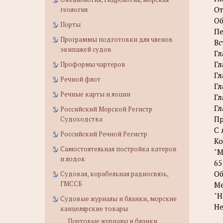
От
геология
Об
Порты
Пе
Программы подготовки для членов
Вс
экипажей судов
Гл
Гл
Проформы чартеров
Гл
Речной флот
Гл
Речные карты и лоции
Гл
Гл
Российский Морской Регистр
П
Судоходства
С 
Российский Речной Регистр
Ко
Самостоятельная постройка катеров
"М
и лодок
65
Об
Судовая, корабельная радиосвязь,
ГМССБ
Ме
"Н
Судовые журналы и бланки, морские
Не
канцелярские товары
Портовые журналы и бланки