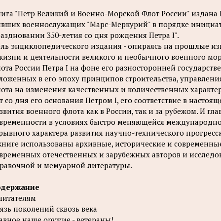
ига "Петр Великий и Военно-Морской Флот России" издан
вших военнослужащих "Марс-Меркурий" в порядке инициат
аздновании 350-летия со дня рождения Петра I".
ль энциклопедического издания - опираясь на прошлые из
жизни и деятельности великого и необычного военного мор
ота России Петра I на фоне его разносторонней государств
ложенных в его эпоху принципов строительства, управлен
ота на изменения качественных и количественных характе
т со дня его основания Петром I, его соответствие в настоя
звития военного флота как в России, так и за рубежом. И гл
временности в условиях быстро меняющейся международно
рывного характера развития научно-технического прогрес
книге использованы архивные, исторические и современны
временных отечественных и зарубежных авторов и исследо
равочной и мемуарной литературы.
одержание
читателям
язь поколений сквозь века
авное наше оружие - ветераны!