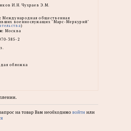
ков И.Н. Чухраев Э.М.
:
Международная общественная
ывших военнослужащих "Марс-Меркурий"
ательства
)
я:
Москва
070-385-2
з.
рдая обложка
плении.
 запрос на товар Вам необходимо
войти
или
ся