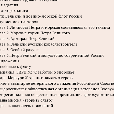
 издателя
 авторах книги
тр Великий и военно-морской флот России
тупление от авторов
ава 1. Личность Петра и морская составляющая его таланта
ава 2. Морские корни Петра Великого
ава 3. Адмирал Петр Великий
ава 4. Великий русский кораблестроитель
ава 5. Особый ракурс
ава 6. Петр Великий и могущество современной России
риложения
любовью к флоту
мпания ФИРН М: "С заботой о здоровье"
арс-Меркурий" хранит память о героях
 лет в авангарде ветеранского движения Российский Союз в
щероссийская общественная организация ветеранов Воору
жрегиональная общественная организация фотохудожников
аша миссия - творить благо!"
разрывная связь поколений