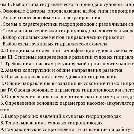
ава II. Выбор типа гидравлического привода и судовой гид
4. Основные факторы, определяющие выбор типа гидропри
5. Анализ способов объемного регулирования
6. Схемы и характеристики гидроприводов с различными с
7. Схемы и характеристики гидроприводов с дроссельным 
8. Выбор основных элементов гидравлических приводов
9. Выбор схем групповых гидравлических систем
10. Принципы комплексной гидрофикации судов и схемы ее
ава III. Основные направления в развитии судовых гидрав
11. Требования к насосам регулируемой производительност
12. Анализ конструкций и общие направления развития
13. Новые направления в исследовании гидромашин
14. Общие направления в создании высокомоментных гидр
ава IV. Оценка основных параметров гидроприводов и сист
15. Определение основных энергетических параметров гид
16. Определение основных параметров насосно-аккумулят
стем
17. Выбор рабочих давлений в судовых гидроприводах
18. Тепловыделения в судовых гидроприводах
19. Гидравлические сопротивления и их влияние на работу