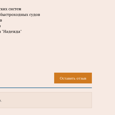
ских систем
х быстроходных судов
в
в
а "Надежда"
Оставить отзыв
м.