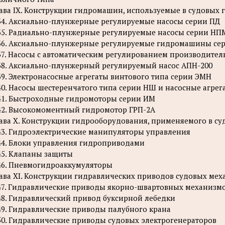
ава IX. Конструкции гидромашин, используемые в судовых
34. Аксиально-плунжерные регулируемые насосы серии ПД
35. Радиально-плунжерные регулируемые насосы серии НПМ
36. Аксиально-плунжерные регулируемые гидромашины се
37. Насосы с автоматическим регулированием производител
38. Аксиально-плунжерный регулируемый насос АПН-200
39. Электронасосные агрегаты винтового типа серии ЭМН
40. Насосы шестеренчатого типа серии НШ и насосные агрег
41. Быстроходные гидромоторы серии ИМ
42. Высокомоментный гидромотор ГРП-2А
ава X. Конструкции гидрооборудования, применяемого в с
43. Гидроэлектрические манипуляторы управления
44. Блоки управления гидроприводами
45. Клапаны защиты
46. Пневмогидроаккумуляторы
ава XI. Конструкции гидравлических приводов судовых ме
47. Гидравлические приводы якорно-швартовных механизм
48. Гидравлический привод буксирной лебедки
49. Гидравлические приводы палубного крана
50. Гидравлические приводы судовых электрогенераторов