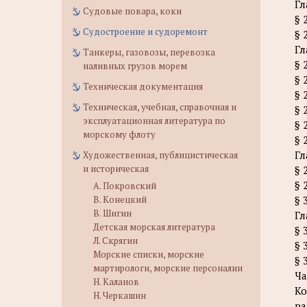
Гл
Судовые повара, коки
§ 
Судостроение и судоремонт
§ 
Гл
Танкеры, газовозы, перевозка
§ 
наливных грузов морем
§ 
Техническая документация
§ 
Техническая, учебная, справочная и
§ 
эксплуатационная литература по
§ 
морскому флоту
§ 
Гл
Художественная, публицистическая
и историческая
§ 
§ 
А. Покровский
В. Конецкий
§ 
В. Шигин
Гл
Детская морская литература
§ 
Л. Скрягин
§ 
Морские списки, морские
§ 
мартирологи, морские персоналии
Ча
Н. Каланов
Ко
Н. Черкашин
ра