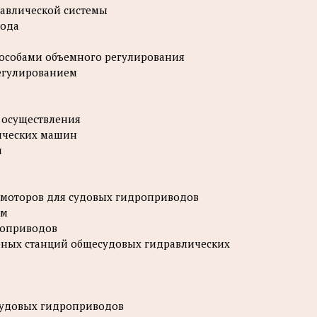
равлической системы
вода
пособами объемного регулирования
регулированием
 осуществления
лических машин
и
омоторов для судовых гидроприводов
ем
роприводов
орных станций общесудовых гидравлических
 судовых гидроприводов