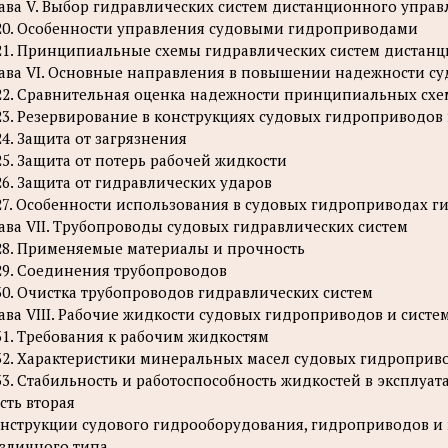
ава V. Выбор гидравлических систем дистанционного упр
20. Особенности управления судовыми гидроприводами
21. Принципиальные схемы гидравлических систем дистан
ава VI. Основные направления в повышении надежности су
22. Сравнительная оценка надежности принципиальных схе
23. Резервирование в конструкциях судовых гидроприводов
24. Защита от загрязнения
25. Защита от потерь рабочей жидкости
26. Защита от гидравлических ударов
27. Особенности использования в судовых гидроприводах 
ава VII. Трубопроводы судовых гидравлических систем
28. Применяемые материалы и прочность
29. Соединения трубопроводов
30. Очистка трубопроводов гидравлических систем
ава VIII. Рабочие жидкости судовых гидроприводов и систе
31. Требования к рабочим жидкостям
32. Характеристики минеральных масел судовых гидроприв
33. Стабильность и работоспособность жидкостей в эксплуат
сть вторая
нструкции судового гидрооборудования, гидроприводов и 
зличного типа