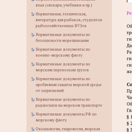
язык (словари, учебники и пр.)
Ре
Нормативная, техническая,
литература для рыбаков, студентов
рыбохозяйственных ВУЗов
Об
тр
Нормативные документы по
ги
безопасности мореплавания
Да
Нормативные документы по
Ра
военно-морскому флоту
ги
Нормативные документы по
си
морским перевозкам грузов
жи
Нормативные документы по
С
проблемам защиты морской среды
от загрязнений
Пр
Ча
Нормативные документы по
Об
радиосвязи на морском транспорте
Гл
Нормативные документы РФ по
§ 
морскому флоту
§ 
Океанология, гидрология, морская
§ 