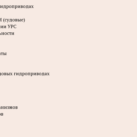
 гидроприводах
 (судовые)
рии УРС
ьности
аты
удовых гидроприводах
ханизмов
ов