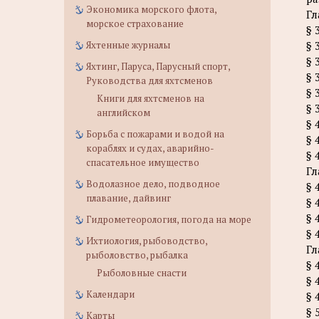
Экономика морского флота,
Гл
морское страхование
§ 
Яхтенные журналы
§ 
§ 
Яхтинг, Паруса, Парусный спорт,
§ 
Руководства для яхтсменов
§ 
Книги для яхтсменов на
§ 
английском
§ 
Борьба с пожарами и водой на
§ 
кораблях и судах, аварийно-
§ 
спасательное имущество
Гл
Водолазное дело, подводное
§ 
плавание, дайвинг
§ 
§ 
Гидрометеорология, погода на море
§ 
Ихтиология, рыбоводство,
Гл
рыболовство, рыбалка
§ 
Рыболовные снасти
§ 
Календари
§ 
§ 
Карты