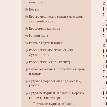
геология
Гл
§ 
Порты
§ 
Программы подготовки для членов
§ 
экипажей судов
§ 
Проформы чартеров
§ 
§ 
Речной флот
§ 
Речные карты и лоции
Гл
Российский Морской Регистр
§ 
Судоходства
§ 
§ 
Российский Речной Регистр
§ 
Самостоятельная постройка катеров
Гл
и лодок
§ 
Судовая, корабельная радиосвязь,
§ 
ГМССБ
си
§ 
Судовые журналы и бланки, морские
канцелярские товары
§ 
§ 
Портовые журналы и бланки