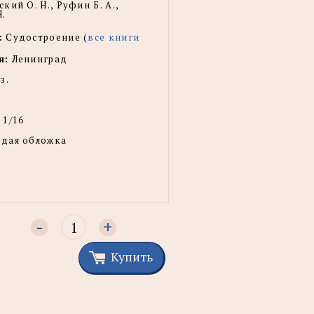
кий О. Н., Руфин Б. А.,
Н.
:
Судостроение (
все книги
я:
Ленинград
з.
 1/16
рдая обложка
-
+
Купить