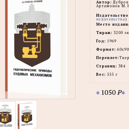
Автор:
Дубровс
Артамонов М. 
Издательство
издательства
)
Место издани
Тираж:
3200 эк
Год:
1969
Формат:
60х90
Переплет:
Тве
Страниц:
384
Вес:
555 г
1050
P