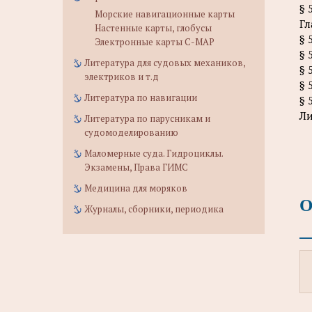
§ 
Морские навигационные карты
Гл
Настенные карты, глобусы
§ 
Электронные карты C-MAP
§ 
Литература для судовых механиков,
§ 
электриков и т.д
§ 
Литература по навигации
§ 
Ли
Литература по парусникам и
судомоделированию
Маломерные суда. Гидроциклы.
Экзамены, Права ГИМС
Медицина для моряков
О
Журналы, сборники, периодика