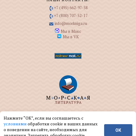
+7 (495) 662-97-58
+7 (800) 707-52-17
info@morkniga.ru
Мы в Макс
Мы в VK
ООО "МОРКНИГА" занимается изданием и
Нажмите “ОК”, если вы соглашаетесь с
реализацией книг на морскую тематику.
условиями
обработки cookie и ваших данных
о поведении на сайте, необходимых для
ОК
© ООО "МОРКНИГА", 2004 — 2026 г.
аналитики. Запретить обработку cookie