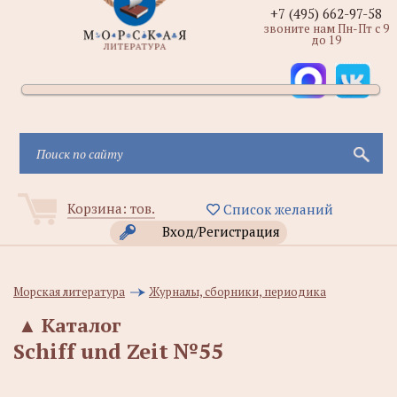
+7 (495) 662-97-58
звоните нам Пн-Пт с 9
до 19
Корзина:
тов.
Список желаний
Вход/Регистрация
Морская литература
Журналы, сборники, периодика
▲
Каталог
Schiff und Zeit №55