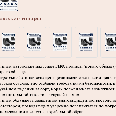
охожие товары
тинки матросские палубные BMФ, пpoгaры (новогo обpaзцa).
арого образца.
тросские ботинки оснащены резинками и язычками для быс
урков обусловлено особыми требованиями безопасности, п
учайном падении за борт, моряк должен иметь возможность
полнительной тяжести, влекущей на дно.
тинки обладают повышенной влагозащищённостью, толсто
отектором, позволяющим уверенно передвигаться по мокро
пользовании в качестве корабельной обуви.