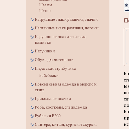
Шлемы
Шляпы
П
Нагрудные знаки различия, значки
Наплечные знаки различия, погоны
Нарукавные знаки различия,
нашивки
Наручники
Обувь для яхтсменов
Пиратская атрибутика
Бо
Бейсболки
ст
Повседневная одежда в морском
Ма
стиле
шн
сл
Прикольные значки
до
Роба, костюмы, спецодежда
Бо
Рубашки ВМФ
пр
ис
Свитера, кителя, куртки, тужурки,