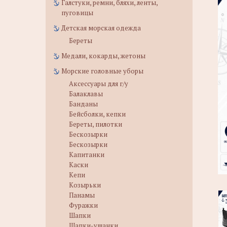
Галстуки, ремни, бляхи, ленты,
пуговицы
Детская морская одежда
Береты
Медали, кокарды, жетоны
Морские головные уборы
Аксессуары для г/у
Балаклавы
Банданы
Бейсболки, кепки
Береты, пилотки
Бескозырки
Бескозырки
Капитанки
Каски
Кепи
Козырьки
Панамы
Фуражки
Шапки
Шапки-ушанки