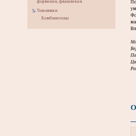
По
форменки, фланелевки
ум
Тельняшки
Фо
Комбинезоны
ма
Вп
Ма
Ве
По
Цв
Ра
О