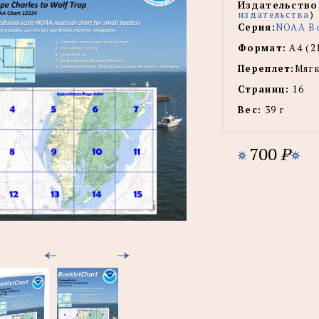
Издательство
издательства
)
Серия:
NOAA Bo
Формат:
А4 (2
Переплет:
Мягк
Страниц:
16
Вес:
39 г
700
P