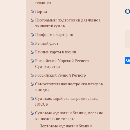
геология
О
Порты
Программы подготовки для членов
экипажей судов
Проформы чартеров
Речной флот
Речные карты и лоции
Российский Морской Регистр
Судоходства
Российский Речной Регистр
Самостоятельная постройка катеров
и лодок
Судовая, корабельная радиосвязь,
ГМССБ
Судовые журналы и бланки, морские
канцелярские товары
Портовые журналы и бланки