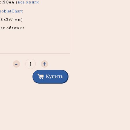
:
NOAA (
все книги
okletChart
10х297 мм)
ая обложка
-
+
Купить