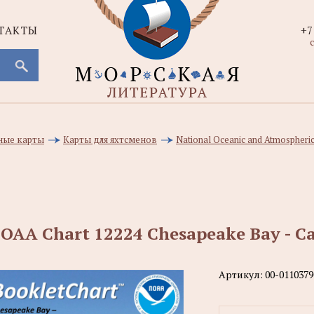
ТАКТЫ
+7
с
ные карты
Карты для яхтсменов
National Oceanic and Atmospheri
OAA Chart 12224 Chesapeake Bay - Ca
Артикул:
00-0110379