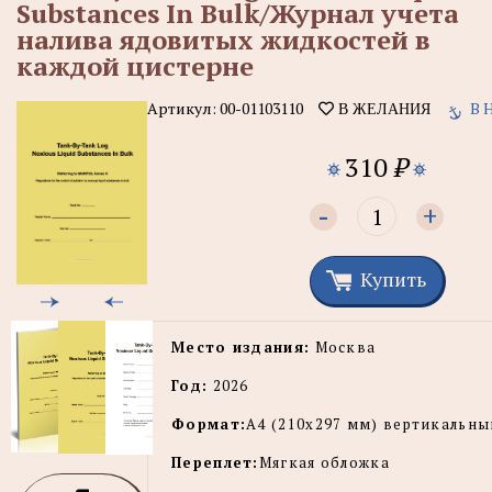
Substances In Bulk/Журнал учета
налива ядовитых жидкостей в
каждой цистерне
Артикул:
00-01103110
В 
В ЖЕЛАНИЯ
310
₽
-
+
Купить
Место издания:
Москва
Год:
2026
Формат:
А4 (210х297 мм) вертикальны
Переплет:
Мягкая обложка