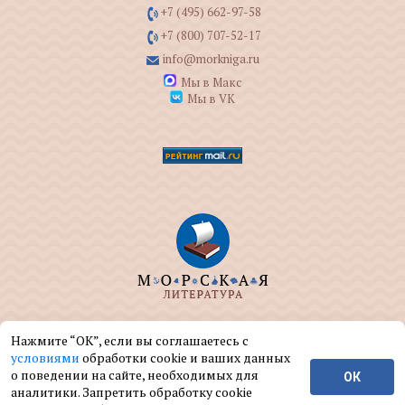
+7 (495) 662-97-58
+7 (800) 707-52-17
info@morkniga.ru
Мы в Макс
Мы в VK
ООО "МОРКНИГА" занимается изданием и
Нажмите “ОК”, если вы соглашаетесь с
реализацией книг на морскую тематику.
условиями
обработки cookie и ваших данных
о поведении на сайте, необходимых для
ОК
© ООО "МОРКНИГА", 2004 — 2026 г.
аналитики. Запретить обработку cookie