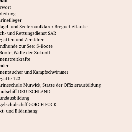
halt
rwort
nleitung
rineflieger
Jagd- und Seefernaufklarer Breguet Atlantic
ch- und Rettungsdienst SAR
egatten und Zerstdrer
ndhunde zur See: S-Boote
Boote, Waffe der Zukunft
nenstreitkrafte
nder
nentaucher und Kampfschwimmer
egatte 122
rineschule Murwick, Statte der Offizierausbildung
hulschiff DEUTSCHLAND
undausbildung
gelschulschiff GORCH FOCK
xt- und Bildanhang