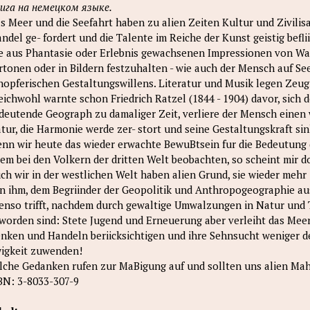
ига на немецком языке.
s Meer und die Seefahrt haben zu alien Zeiten Kultur und Zivilis
ndel ge- fordert und die Talente im Reiche der Kunst geistig beflii
e aus Phantasie oder Erlebnis gewachsenen Impressionen von Was
rtonen oder in Bildern festzuhalten - wie auch der Mensch auf See
hopferischen Gestaltungswillens. Literatur und Musik legen Zeug
eichwohl warnte schon Friedrich Ratzel (1844 - 1904) davor, sich
deutende Geograph zu damaliger Zeit, verliere der Mensch einen
tur, die Harmonie werde zer- stort und seine Gestaltungskraft sin
nn wir heute das wieder erwachte BewuBtsein fur die Bedeutung 
lem bei den Volkern der dritten Welt beobachten, so scheint mir 
ch wir in der westlichen Welt haben alien Grund, sie wieder meh
n ihm, dem Begriinder der Geopolitik und Anthropogeographie aus
enso trifft, nachdem durch gewaltige Umwalzungen in Natur und
worden sind: Stete Jugend und Erneuerung aber verleiht das Meer 
nken und Handeln beriicksichtigen und ihre Sehnsucht weniger d
igkeit zuwenden!
lche Gedanken rufen zur MaBigung auf und sollten uns alien Mah
BN: 3-8033-307-9