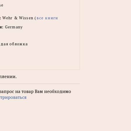
ne
:
Wehr & Wissen (
все книги
я:
Germany
рдая обложка
плении.
 запрос на товар Вам необходимо
стрироваться