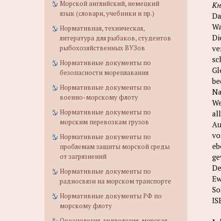
Морской английский, немецкий
Кн
язык (словари, учебники и пр.)
Da
Wa
Нормативная, техническая,
Di
литература для рыбаков, студентов
рыбохозяйственных ВУЗов
ve
sc
Нормативные документы по
Gl
безопасности мореплавания
be
Нормативные документы по
Na
военно-морскому флоту
We
Нормативные документы по
al
морским перевозкам грузов
Au
vo
Нормативные документы по
eb
проблемам защиты морской среды
от загрязнений
ge
De
Нормативные документы по
Ew
радиосвязи на морском транспорте
So
Нормативные документы РФ по
IS
морскому флоту
Океанология, гидрология, морская