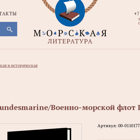
ТАКТЫ
+7
с
кая и историческая
undesmarine/Военно-морской флот
Артикул:
00-0110177