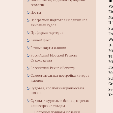
In
геология
Vo
Ei
Порты
Ma
Программы подготовки для членов
U-
экипажей судов
Su
Проформы чартеров
Fr
Wi
Речной флот
U-
Речные карты и лоции
Mi
Российский Морской Регистр
Te
Судоходства
Mi
Fr
Российский Речной Регистр
Ma
Самостоятельная постройка катеров
Sc
и лодок
Gr
Судовая, корабельная радиосвязь,
Se
ГМССБ
Te
Судовые журналы и бланки, морские
канцелярские товары
Портовые журналы и бланки