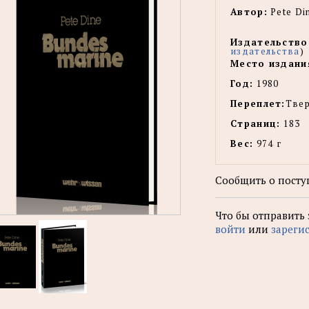
Автор:
Pete Di
Издательство
издательства
)
Место издани
Год:
1980
Переплет:
Тве
Страниц:
183
Вес:
974 г
Сообщить о посту
Что бы отправить
войти
или
зареги