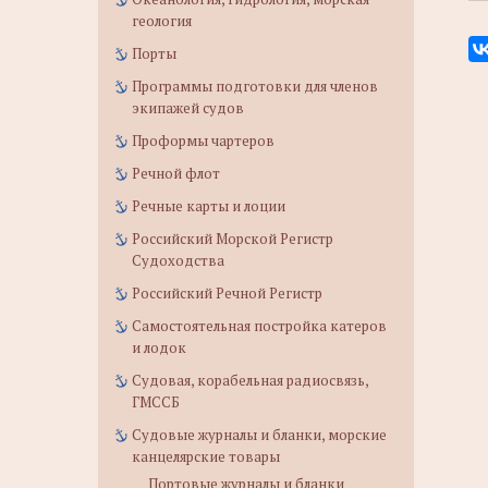
геология
Порты
Программы подготовки для членов
экипажей судов
Проформы чартеров
Речной флот
Речные карты и лоции
Российский Морской Регистр
Судоходства
Российский Речной Регистр
Самостоятельная постройка катеров
и лодок
Судовая, корабельная радиосвязь,
ГМССБ
Судовые журналы и бланки, морские
канцелярские товары
Портовые журналы и бланки