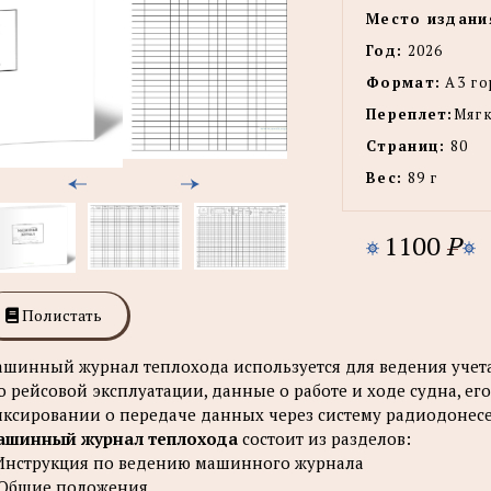
Место издани
Год:
2026
Формат:
А3 го
Переплет:
Мягк
Страниц:
80
Вес:
89 г
1100
P
Полистать
шинный журнал теплохода используется для ведения учета
о рейсовой эксплуатации, данные о работе и ходе судна, ег
ксировании о передаче данных через систему радиодонес
ашинный журнал теплохода
состоит из разделов:
 Инструкция по ведению машинного журнала
 Общие положения