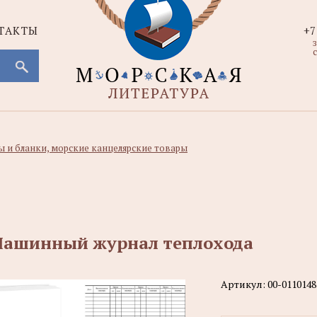
ТАКТЫ
+7
с
 и бланки, морские канцелярские товары
ашинный журнал теплохода
Артикул:
00-0110148