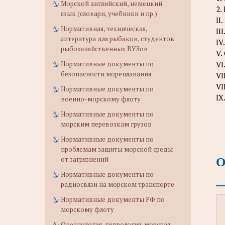
Морской английский, немецкий
2.
язык (словари, учебники и пр.)
II
Нормативная, техническая,
II
литература для рыбаков, студентов
IV
рыбохозяйственных ВУЗов
V.
VI
Нормативные документы по
безопасности мореплавания
VI
VI
Нормативные документы по
IX
военно-морскому флоту
Нормативные документы по
морским перевозкам грузов
Нормативные документы по
проблемам защиты морской среды
О
от загрязнений
Нормативные документы по
радиосвязи на морском транспорте
Нормативные документы РФ по
морскому флоту
Океанология, гидрология, морская