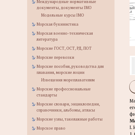
Международные нормативные
документы, документы IMO
Модельные курсы IMO
Морская букинистика
Морская военно-техническая
литература
Морские ГОСТ, ОСТ, РД, ПОТ
Морские перевозки
Морские пособия, руководства для
плавания, морские лоции
Извещения мореплавателям
Морские профессиональные
стандарты
Ма
Морские словари, энциклопедии,
ег
справочники, альбомы, атласы
фи
Морские узлы, такелажные работы
М
I.
Морское право
1.