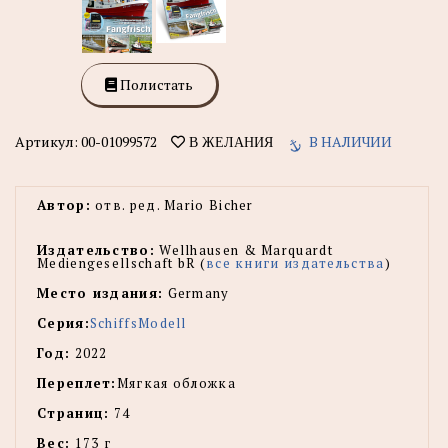
Полистать
Артикул:
00-01099572
В НАЛИЧИИ
В ЖЕЛАНИЯ
Автор:
отв. ред. Mario Bicher
Издательство:
Wellhausen & Marquardt
Mediengesellschaft bR (
все книги издательства
)
Место издания:
Germany
Серия:
SchiffsModell
Год:
2022
Переплет:
Мягкая обложка
Страниц:
74
Вес:
173 г