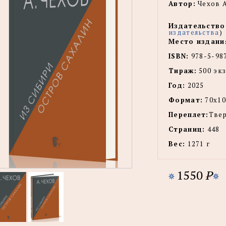
Автор:
Чехов А
Издательство
издательства
)
Место издани
ISBN:
978-5-98
Тираж:
500 экз
Год:
2025
Формат:
70х10
Переплет:
Тве
Страниц:
448
Вес:
1271 г
1550
P