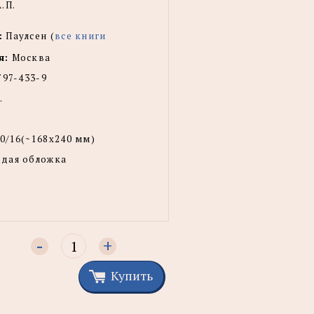
.П.
:
Паулсен (
все книги
я:
Москва
797-433-9
.
0/16(~168x240 мм)
рдая обложка
-
+
Купить