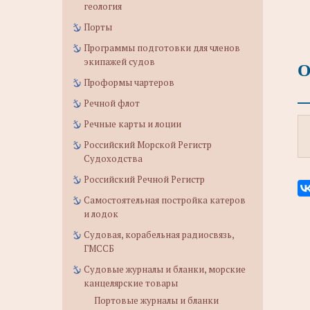
геология
Порты
Программы подготовки для членов
экипажей судов
О
Проформы чартеров
Речной флот
Речные карты и лоции
Российский Морской Регистр
Судоходства
Российский Речной Регистр
Самостоятельная постройка катеров
и лодок
Судовая, корабельная радиосвязь,
ГМССБ
Судовые журналы и бланки, морские
канцелярские товары
Портовые журналы и бланки