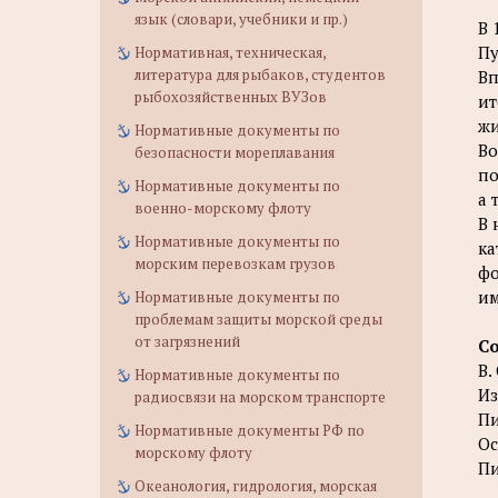
язык (словари, учебники и пр.)
В 
Пу
Нормативная, техническая,
литература для рыбаков, студентов
Вп
рыбохозяйственных ВУЗов
ит
жи
Нормативные документы по
Во
безопасности мореплавания
по
Нормативные документы по
а 
военно-морскому флоту
В 
Нормативные документы по
ка
морским перевозкам грузов
фо
им
Нормативные документы по
проблемам защиты морской среды
от загрязнений
С
В.
Нормативные документы по
Из
радиосвязи на морском транспорте
Пи
Нормативные документы РФ по
Ос
морскому флоту
Пи
Океанология, гидрология, морская