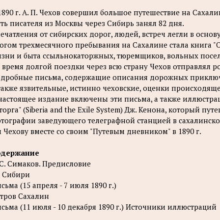
1890 г. А. П. Чехов совершил большое путешествие на Сахалин
ть писателя из Москвы через Сибирь занял 82 дня.
ечатления от сибирских дорог, людей, встреч легли в основ
огом трехмесячного пребывания на Сахалине стала книга "
зни и быта ссыльнокаторжных, тюремщиков, вольных посел
 время долгой поездки через всю страну Чехов отправлял р
дробные письма, содержащие описания дорожных приключе
также язвительные, истинно чеховские, оценки происходяще
настоящее издание включены эти письма, а также иллюстра
торга" (Siberia and the Exile System) Дж. Кенона, который пут
тографии заведующего телеграфной станцией в сахалинском
 Чехову вместе со своим "Путевым дневником" в 1890 г.
одержание
 С. Симаков. Предисловие
 Сибири
сьма (15 апреля - 7 июля 1890 г.)
тров Сахалин
сьма (11 июля - 10 декабря 1890 г.) Источники иллюстраций