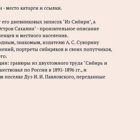
 - место каторги и ссылки.
у его дневниковых записок "Из Сибири", а
Остров Сахалин" - пронзительное описание
енцев и местного населения.
одным, знакомым, издателю А. С. Суворину
ний, портреты сибиряков и своих попутчиков,
го.
ции: гравюры из двухтомного труда "Сибирь и
ешествовал по России в 1895-1896 гг., и
 поселке Дуэ И. И. Павловского, переданные