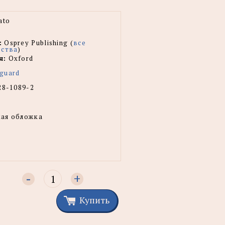
ato
:
Osprey Publishing (
все
ьства
)
я:
Oxford
guard
28-1089-2
ая обложка
-
+
Купить