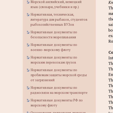
Морской английский, немецкий
Кн
язык (словари, учебники и пр.)
Th
ma
Нормативная, техническая,
th
литература для рыбаков, студентов
sa
рыбохозяйственных ВУЗов
bo
Нормативные документы по
ex
безопасности мореплавания
Ro
Нормативные документы по
военно-морскому флоту
Co
Нормативные документы по
In
морским перевозкам грузов
Th
Th
Нормативные документы по
Em
проблемам защиты морской среды
Th
от загрязнений
Th
Нормативные документы по
Th
радиосвязи на морском транспорте
Th
Нормативные документы РФ по
Th
морскому флоту
Th
Океанология, гидрология, морская