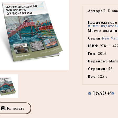
Автор:
R. D'am
Издательство
книги издател
Место издани
Серия:
New Van
ISBN:
978-1-47
Год:
2016
Переплет:
Мягк
Страниц:
52
Вес:
125 г
1650
P
Полистать