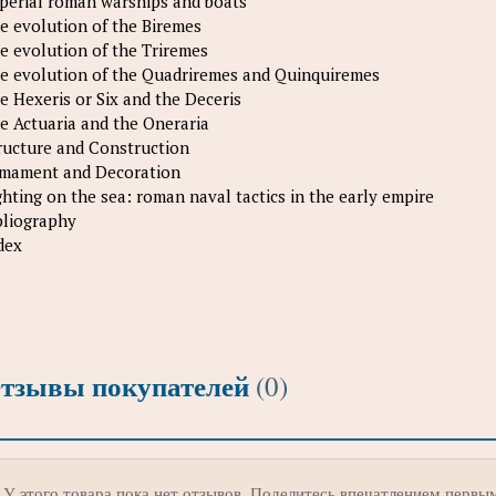
perial roman warships and boats
e evolution of the Biremes
e evolution of the Triremes
e evolution of the Quadriremes and Quinquiremes
e Hexeris or Six and the Deceris
e Actuaria and the Oneraria
ructure and Construction
mament and Decoration
ghting on the sea: roman naval tactics in the early empire
bliography
dex
тзывы покупателей
(0)
У этого товара пока нет отзывов. Поделитесь впечатлением первы