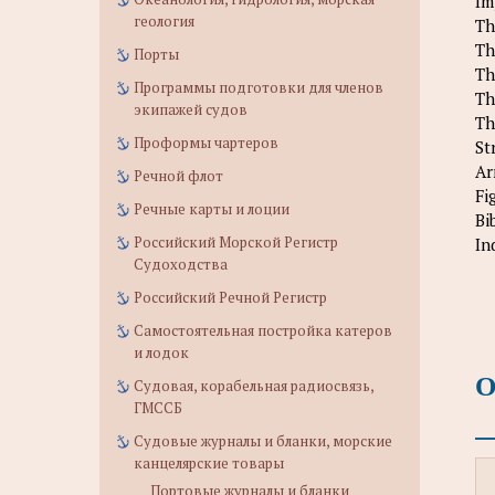
Im
геология
Th
Th
Порты
Th
Программы подготовки для членов
Th
экипажей судов
Th
Проформы чартеров
St
Ar
Речной флот
Fi
Речные карты и лоции
Bi
Российский Морской Регистр
In
Судоходства
Российский Речной Регистр
Самостоятельная постройка катеров
и лодок
О
Судовая, корабельная радиосвязь,
ГМССБ
Судовые журналы и бланки, морские
канцелярские товары
Портовые журналы и бланки