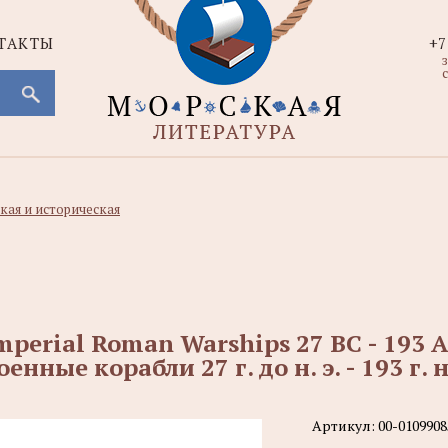
ТАКТЫ
+7
с
кая и историческая
mperial Roman Warships 27 BC - 19
оенные корабли 27 г. до н. э. - 193 г. н.
Артикул:
00-0109908