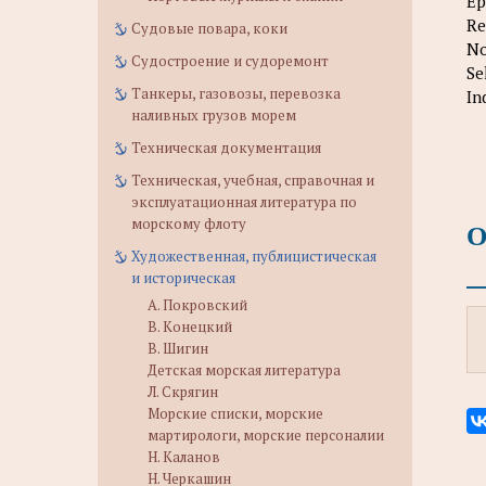
Ep
Re
Судовые повара, коки
No
Судостроение и судоремонт
Se
Танкеры, газовозы, перевозка
In
наливных грузов морем
Техническая документация
Техническая, учебная, справочная и
эксплуатационная литература по
морскому флоту
О
Художественная, публицистическая
и историческая
А. Покровский
В. Конецкий
В. Шигин
Детская морская литература
Л. Скрягин
Морские списки, морские
мартирологи, морские персоналии
Н. Каланов
Н. Черкашин