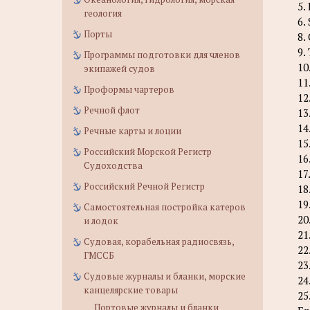
5.
геология
6.
Порты
8.
9.
Программы подготовки для членов
10
экипажей судов
11
Проформы чартеров
12
Речной флот
13
14
Речные карты и лоции
15
Российский Морской Регистр
16
Судоходства
17
Российский Речной Регистр
18
19
Самостоятельная постройка катеров
20
и лодок
21
Судовая, корабельная радиосвязь,
22
ГМССБ
23
Судовые журналы и бланки, морские
24
канцелярские товары
25
Портовые журналы и бланки