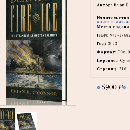
Автор:
Brian E
Издательство
книги издател
Место издани
ISBN:
978-1-68
Год:
2022
Формат:
70х10
Переплет:
Суп
Страниц:
216
5900
P