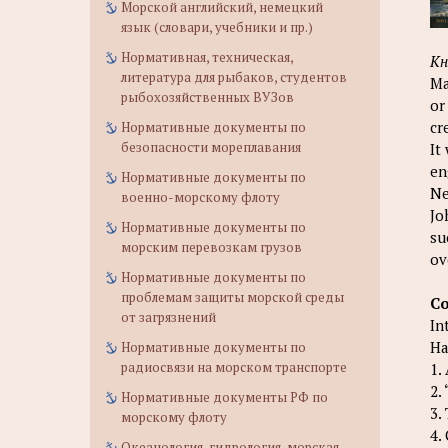
Морской английский, немецкий
язык (словари, учебники и пр.)
Нормативная, техническая,
Кн
литература для рыбаков, студентов
Ma
рыбохозяйственных ВУЗов
or
cr
Нормативные документы по
безопасности мореплавания
It
en
Нормативные документы по
Ne
военно-морскому флоту
Jo
Нормативные документы по
su
морским перевозкам грузов
ov
Нормативные документы по
проблемам защиты морской среды
С
от загрязнений
In
Ha
Нормативные документы по
радиосвязи на морском транспорте
1.
2.
Нормативные документы РФ по
3.
морскому флоту
4.
Океанология, гидрология, морская