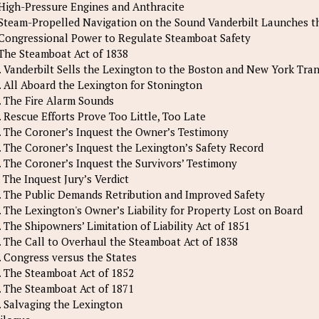
 High-Pressure Engines and Anthracite
 Steam-Propelled Navigation on the Sound Vanderbilt Launches th
 Congressional Power to Regulate Steamboat Safety
 The Steamboat Act of 1838
. Vanderbilt Sells the Lexington to the Boston and New York Tr
. All Aboard the Lexington for Stonington
. The Fire Alarm Sounds
. Rescue Efforts Prove Too Little, Too Late
. The Coroner’s Inquest the Owner’s Testimony
. The Coroner’s Inquest the Lexington’s Safety Record
. The Coroner’s Inquest the Survivors’ Testimony
. The Inquest Jury’s Verdict
. The Public Demands Retribution and Improved Safety
. The Lexington's Owner’s Liability for Property Lost on Board
. The Shipowners’ Limitation of Liability Act of 1851
. The Call to Overhaul the Steamboat Act of 1838
. Congress versus the States
. The Steamboat Act of 1852
. The Steamboat Act of 1871
. Salvaging the Lexington