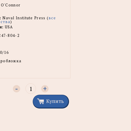
. O'Connor
:
Naval Institute Press (
все
ьства
)
я:
USA
247-804-2
0/16
еробложка
-
+
Купить