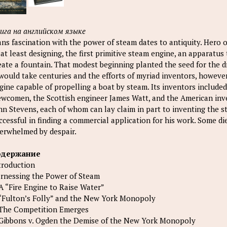
ига на английском языке
ns fascination with the power of steam dates to antiquity. Hero of
 at least designing, the first primitive steam engine, an apparatu
eate a fountain. That modest beginning planted the seed for the d
 would take centuries and the efforts of myriad inventors, howeve
gine capable of propelling a boat by steam. Its inventors inclu
wcomen, the Scottish engineer James Watt, and the American inv
hn Stevens, each of whom can lay claim in part to inventing the st
ccessful in finding a commercial application for his work. Some die
erwhelmed by despair.
одержание
troduction
rnessing the Power of Steam
 A “Fire Engine to Raise Water”
 “Fulton’s Folly” and the New York Monopoly
 The Competition Emerges
 Gibbons v. Ogden the Demise of the New York Monopoly