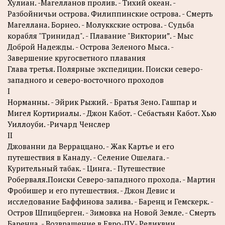
Хулиан. -Магелланов пролив. - Тихий океан. -
Разбойничьи острова. Филиппинские острова. - Смерть
Магеллана. Борнео. - Молуккские острова. - Судьба
корабля "Тринидад". - Плавание "Виктории”. - Мыс
Доброй Надежды. - Острова Зеленого Мыса. -
Завершение кругосветного плавания
Глава третья. Полярные экспедиции. Поиски северо-
западного и северо-восточного проходов
I
Норманны. - Эйрик Рыжий. - Братья Зено. Гашпар и
Мигел Кортириалы. - Джон Кабот. - Себастьян Кабот. Хью
Уиллоуби. -Ричард Ченслер
II
Джованни да Верраццано. - Жак Картье и его
путешествия в Канаду. - Селение Ошелага. -
Курительный табак. - Цинга. - Путешествие
Роберваля.Поиски Северо-западного прохода. - Мартин
Фробишер и его путешествия. - Джон Девис и
исследование Баффинова залива. - Баренц и Гемскерк. -
Остров Шпицберген. - Зимовка на Новой Земле. - Смерть
Баренца. - Возвращение в Евро-ПУ- Реликвии,