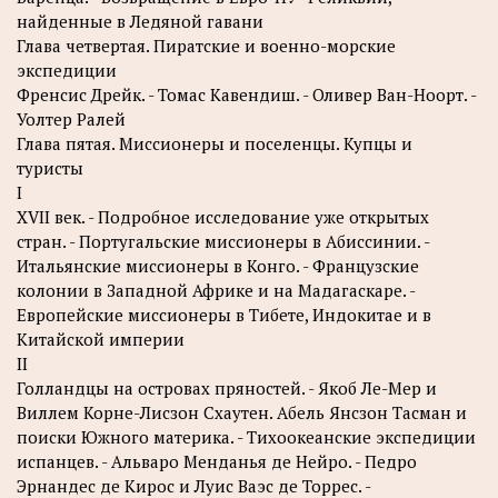
найденные в Ледяной гавани
Глава четвертая. Пиратские и военно-морские
экспедиции
Френсис Дрейк. - Томас Кавендиш. - Оливер Ван-Ноорт. -
Уолтер Ралей
Глава пятая. Миссионеры и поселенцы. Купцы и
туристы
I
XVII век. - Подробное исследование уже открытых
стран. - Португальские миссионеры в Абиссинии. -
Итальянские миссионеры в Конго. - Французские
колонии в Западной Африке и на Мадагаскаре. -
Европейские миссионеры в Тибете, Индокитае и в
Китайской империи
II
Голландцы на островах пряностей. - Якоб Ле-Мер и
Виллем Корне-Лисзон Схаутен. Абель Янсзон Тасман и
поиски Южного материка. - Тихоокеанские экспедиции
испанцев. - Альваро Менданья де Нейро. - Педро
Эрнандес де Кирос и Луис Ваэс де Торрес. -