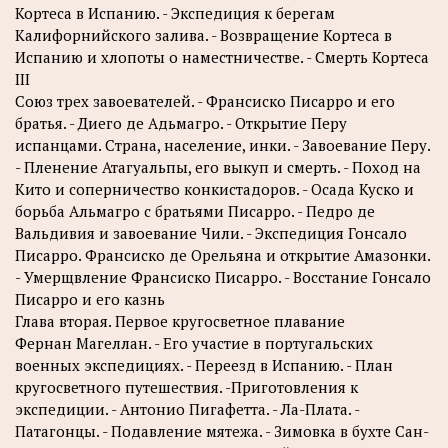
Кортеса в Испанию. - Экспедиция к берегам
Калифорнийского залива. - Возвращение Кортеса в
Испанию и хлопоты о наместничестве. - Смерть Кортеса
III
Союз трех завоевателей. - Франсиско Писарро и его
братья. - Диего де Адьмагро. - Открытие Перу
испанцами. Страна, население, инки. - Завоевание Перу.
- Пленение Атагуальпы, его выкуп и смерть. - Поход на
Кито и соперничество конкистадоров. - Осада Куско и
борьба Альмагро с братьями Писарро. - Педро де
Вальдивия и завоевание Чили. - Экспедиция Гонсало
Писарро. Франсиско де Орельяна и открытие Амазонки.
- Умерщвление Франсиско Писарро. - Восстание Гонсало
Писарро и его казнь
Глава вторая. Первое кругосветное плавание
Фернан Магеллан. - Его участие в португальских
военных экспедициях. - Переезд в Испанию. - План
кругосветного путешествия. -Приготовления к
экспедиции. - Антонио Пигафетта. - Ла-Плата. -
Патагонцы. - Подавление мятежа. - Зимовка в бухте Сан-