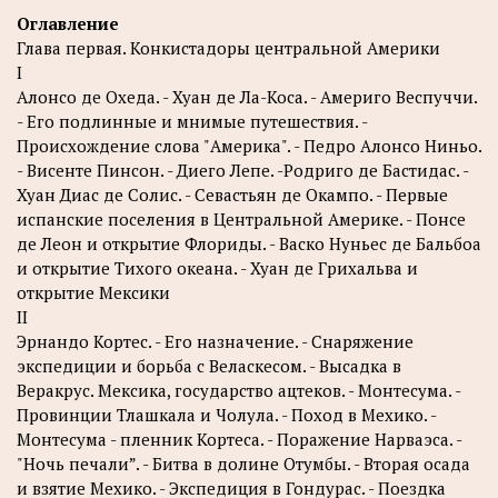
Оглавление
Глава первая. Конкистадоры центральной Америки
I
Алонсо де Охеда. - Хуан де Ла-Коса. - Америго Веспуччи.
- Его подлинные и мнимые путешествия. -
Происхождение слова "Америка". - Педро Алонсо Ниньо.
- Висенте Пинсон. - Диего Лепе. -Родриго де Бастидас. -
Хуан Диас де Солис. - Севастьян де Окампо. - Первые
испанские поселения в Центральной Америке. - Понсе
де Леон и открытие Флориды. - Васко Нуньес де Бальбоа
и открытие Тихого океана. - Хуан де Грихальва и
открытие Мексики
II
Эрнандо Кортес. - Его назначение. - Снаряжение
экспедиции и борьба с Веласкесом. - Высадка в
Веракрус. Мексика, государство ацтеков. - Монтесума. -
Провинции Тлашкала и Чолула. - Поход в Мехико. -
Монтесума - пленник Кортеса. - Поражение Нарваэса. -
"Ночь печали”. - Битва в долине Отумбы. - Вторая осада
и взятие Мехико. - Экспедиция в Гондурас. - Поездка