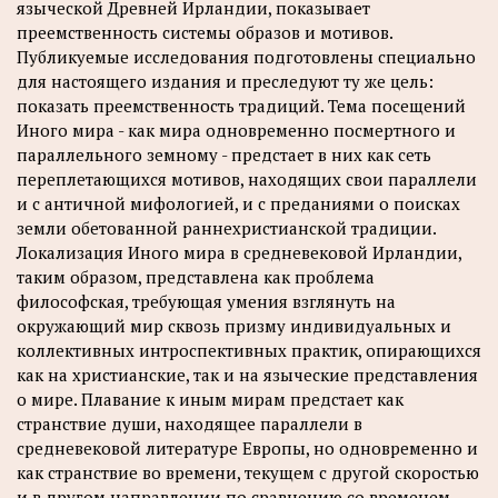
языческой Древней Ирландии, показывает
преемственность системы образов и мотивов.
Публикуемые исследования подготовлены специально
для настоящего издания и преследуют ту же цель:
показать преемственность традиций. Тема посещений
Иного мира - как мира одновременно посмертного и
параллельного земному - предстает в них как сеть
переплетающихся мотивов, находящих свои параллели
и с античной мифологией, и с преданиями о поисках
земли обетованной раннехристианской традиции.
Локализация Иного мира в средневековой Ирландии,
таким образом, представлена как проблема
философская, требующая умения взглянуть на
окружающий мир сквозь призму индивидуальных и
коллективных интроспективных практик, опирающихся
как на христианские, так и на языческие представления
о мире. Плавание к иным мирам предстает как
странствие души, находящее параллели в
средневековой литературе Европы, но одновременно и
как странствие во времени, текущем с другой скоростью
и в другом направлении по сравнению со временем