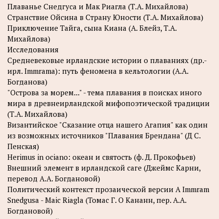
Плаванье Снедгуса и Мак Риагла (Т.А. Михайлова)
Странствие Ойсина в Страну Юности (Т.А. Михайлова)
Приключение Тайга, сына Киана (А. Блейз, Т.А.
Михайлова)
Исследования
Средневековые ирландские истории о плаваниях (др.-
ирл. Immrama): путь феномена в кельтологии (А.А.
Богданова)
"Острова за морем..." - тема плавания в поисках иного
мира в древнеирландской мифопоэтической традиции
(Т.А. Михайлова)
Византийское "Сказание отца нашего Агапия" как один
из возможных источников "Плавания Брендана" (Д С.
Пенская)
Herimus in ociano: океан и святость (ф. Д. Прокофьев)
Внешний элемент в ирландской саге (Джеймс Карни,
перевод А.А. Богдановой)
Политический контекст прозаической версии A Immram
Snedgusa - Maic Riagla (Томас Г. О Кананн, пер. А.А.
Богдановой)