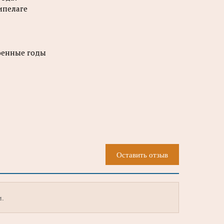
ипелаге
военные годы
Оставить отзыв
м.