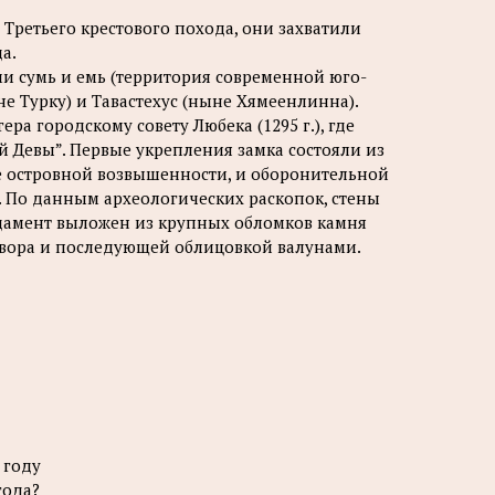
х Третьего крестового похода, они захватили
а.
и сумь и емь (территория современной юго-
 Турку) и Тавастехус (ныне Хямеенлинна).
а городскому совету Любека (1295 г.), где
й Девы”. Первые укрепления замка состояли из
 островной возвышенности, и оборонительной
. По данным археологических раскопок, стены
Фундамент выложен из крупных обломков камня
створа и последующей облицовкой валунами.
 году
года?