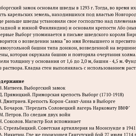
боргский замок основали шведы в 1293 г. Тогда, во время и
сть карельских земель, находившихся под властью Новгород
е раньше шведы установили свое господство над племенам
падной и южной Финляндии) и основали крепости Або (ныне
ервые Выборг упоминается в письме шведского короля Биргер
ворится о возведении замка “во имя Всевышнего и пресвято
ямоугольной башни типа донжон, возведенной на вершине
ены, которая окружала башню и повторяла очертания холма
ели толщину у основания от 1,6 до 2,0 м, башни - 4,5 м. 
з раствора. Кладка стен выполнялась с использованием ра
одержание
В. Матвеев. Выборгский замок
Д. Прямицкий. Приморская крепость Выборг (1710-1918)
В. Дмитриев. Крепость Корон-Санкт-Анна в Выборге
А. Бочаров. "Передать Соловецкий лагерь Наркомату ВМФ"
М. Петров. По следам двух войн
Н. Соколов. Магистр Бол вспоминает
Б. Стрельбицкий. Советская артиллерия на Моонзунде в 1941
А. Никитин. Где же произошел Гангутский бой 27 июля 1714 