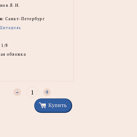
ов Л. И.
я:
Санкт-Петербург
Цитадель
 1/8
ая обложка
-
+
Купить