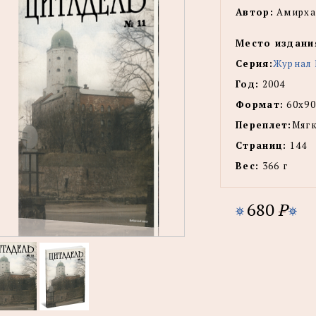
Автор:
Амирхан
Место издани
Серия:
Журнал 
Год:
2004
Формат:
60х90
Переплет:
Мягк
Страниц:
144
Вес:
366 г
680
P