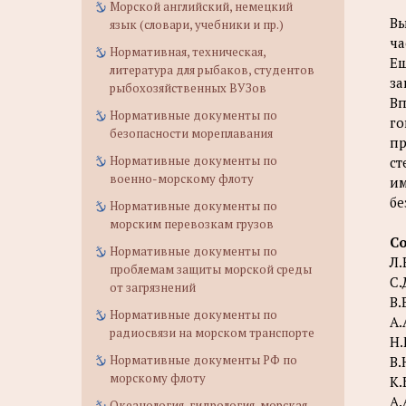
Морской английский, немецкий
Вы
язык (словари, учебники и пр.)
ча
Нормативная, техническая,
Ещ
литература для рыбаков, студентов
за
рыбохозяйственных ВУЗов
Вп
Нормативные документы по
го
безопасности мореплавания
пр
Нормативные документы по
ст
военно-морскому флоту
им
бе
Нормативные документы по
морским перевозкам грузов
С
Нормативные документы по
Л.
проблемам защиты морской среды
С.
от загрязнений
В.
Нормативные документы по
A.
радиосвязи на морском транспорте
Н.
Нормативные документы РФ по
B.
морскому флоту
К.
A.
Океанология, гидрология, морская