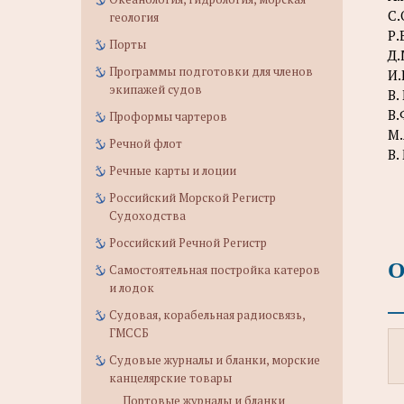
C.
геология
Р.
Порты
Д.
Программы подготовки для членов
И.
экипажей судов
B.
В.
Проформы чартеров
М.
Речной флот
В.
Речные карты и лоции
Российский Морской Регистр
Судоходства
Российский Речной Регистр
О
Самостоятельная постройка катеров
и лодок
Судовая, корабельная радиосвязь,
ГМССБ
Судовые журналы и бланки, морские
канцелярские товары
Портовые журналы и бланки