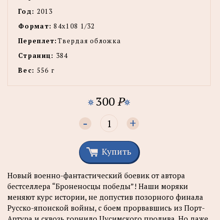
Год:
2013
Формат:
84х108 1/32
Переплет:
Твердая обложка
Страниц:
384
Вес:
556 г
300
P
-
+
Купить
Новый военно-фантастический боевик от автора
бестселлера “Броненосцы победы”! Наши моряки
меняют курс истории, не допустив позорного финала
Русско-японской войны, с боем прорвавшись из Порт-
Артура и сквозь горнило Цусимского пролива. Но даже