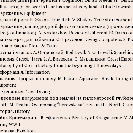
знание. Дмитрий Фридман. Cognition. Dmitri Freedman. Dmitri 
lf years ago, his works bear his special very kind attitude toward
аряжение. Equipment
альный риск. В. Жуков. True Risk. V. Zhukov. True stories about
аряжение для подводной фото- и видеосъемки (продолжение)
deo (continuation). A. Aristarkhov. Review of different BCDs in c
мпьютеры для дайвинга. С. Прасолов. Diving Computers. S. Pras
ора и фауна. Flora & Fauna
асный дьявол. А. Островский. Red Devil. A. Ostrovski. Searching
перия Cressi. Часть 2. А. Бизюкин, С. Мурашкина. Cressi Empire. 
ilosophy of Cressi factory from the beginning till nowadays
формация. Information
uacanis. Прорыв под воду. М. Бабич. Aquacanis. Break through the
uipment
елеология. Cave Diving
дводные погружения под землей на километровой глубине. М.
pth. M. Dyakin. Overcoming “Perovskaya” cave in the North Cauca
тория. History
йна Кригсмарине. В. Афонченко. Mystery of Kriegsmarine. V. Af
ring WWII
ставка. Exibition