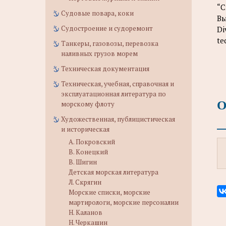
“С
Судовые повара, коки
Вы
Судостроение и судоремонт
Di
te
Танкеры, газовозы, перевозка
наливных грузов морем
Техническая документация
Техническая, учебная, справочная и
эксплуатационная литература по
О
морскому флоту
Художественная, публицистическая
и историческая
А. Покровский
В. Конецкий
В. Шигин
Детская морская литература
Л. Скрягин
Морские списки, морские
мартирологи, морские персоналии
Н. Каланов
Н. Черкашин