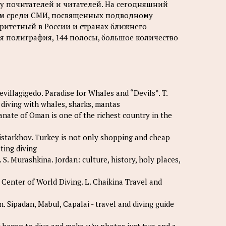
ссу почитателей и читателей. На сегодняшний
ером среди СМИ, посвященных подводному
ритетный в России и странах ближнего
я полиграфия, 144 полосы, большое количество
lagigedo. Paradise for Whales and “Devils”. T.
 diving with whales, sharks, mantas
anate of Oman is one of the richest country in the
istarkhov. Turkey is not only shopping and cheap
sting diving
Murashkina. Jordan: culture, history, holy places,
nter of World Diving. L. Chaikina Travel and
Sipadan, Mabul, Capalai - travel and diving guide