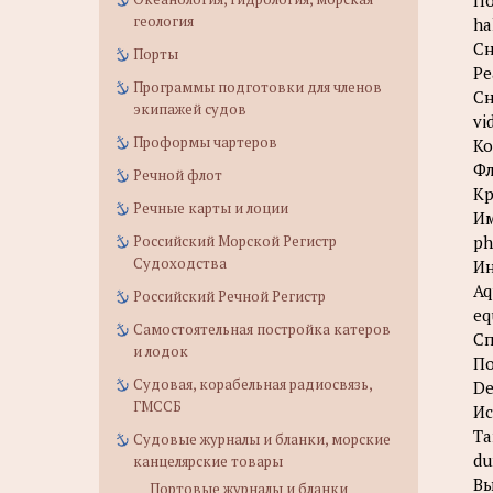
По
геология
ha
Сн
Порты
Ре
Программы подготовки для членов
Сн
экипажей судов
vi
Проформы чартеров
Ко
Фл
Речной флот
Кр
Речные карты и лоции
Им
Российский Морской Регистр
ph
Судоходства
Ин
Aq
Российский Речной Регистр
eq
Самостоятельная постройка катеров
Сп
и лодок
По
Судовая, корабельная радиосвязь,
De
ГМССБ
Ис
Та
Судовые журналы и бланки, морские
du
канцелярские товары
Вы
Портовые журналы и бланки