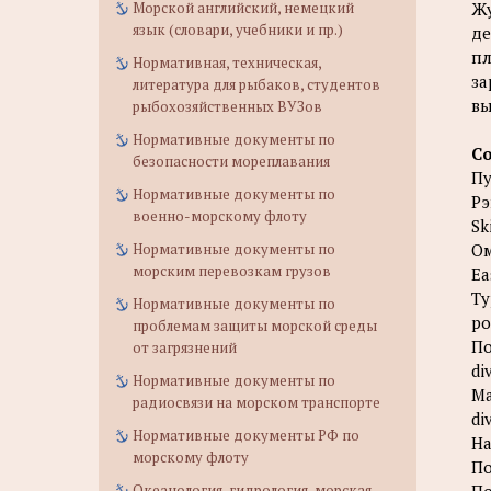
Морской английский, немецкий
Жу
язык (словари, учебники и пр.)
де
пл
Нормативная, техническая,
за
литература для рыбаков, студентов
вы
рыбохозяйственных ВУЗов
Нормативные документы по
С
безопасности мореплавания
Пу
Нормативные документы по
Рэ
военно-морскому флоту
Sk
Нормативные документы по
Ом
морским перевозкам грузов
Ea
Ту
Нормативные документы по
po
проблемам защиты морской среды
По
от загрязнений
di
Нормативные документы по
Ма
радиосвязи на морском транспорте
di
Нормативные документы РФ по
На
морскому флоту
По
Океанология, гидрология, морская