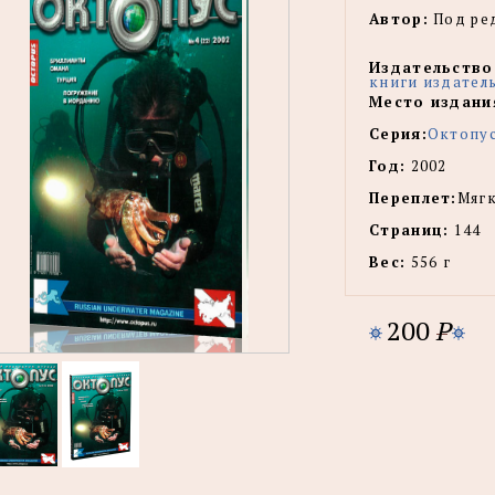
Автор:
Под ред
Издательство
книги издател
Место издани
Серия:
Октопу
Год:
2002
Переплет:
Мягк
Страниц:
144
Вес:
556 г
200
P