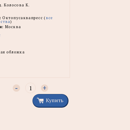
. Колосова К.
:
Октопусаквапресс (
все
ьства
)
я:
Москва
с
ая обложка
-
+
Купить