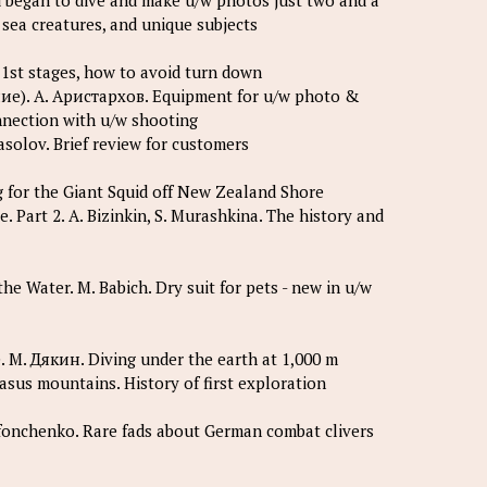
began to dive and make u/w photos just two and a
s sea creatures, and unique subjects
 1st stages, how to avoid turn down
. А. Аристархов. Equipment for u/w photo &
onnection with u/w shooting
olov. Brief review for customers
 for the Giant Squid off New Zealand Shore
Part 2. A. Bizinkin, S. Murashkina. The history and
 Water. M. Babich. Dry suit for pets - new in u/w
 Дякин. Diving under the earth at 1,000 m
sus mountains. History of first exploration
onchenko. Rare fads about German combat clivers