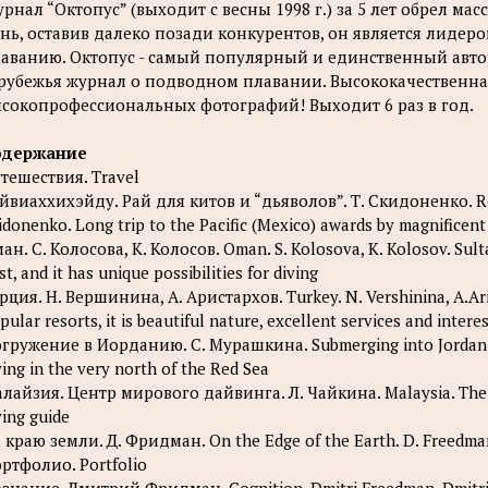
рнал “Октопус” (выходит с весны 1998 г.) за 5 лет обрел ма
нь, оставив далеко позади конкурентов, он является лид
аванию. Октопус - самый популярный и единственный авто
рубежья журнал о подводном плавании. Высококачественна
сокопрофессиональных фотографий! Выходит 6 раз в год.
одержание
тешествия. Travel
йвиаххихэйду. Рай для китов и “дьяволов”. Т. Скидоненко. Revil
idonenko. Long trip to the Pacific (Mexico) awards by magnificent
ан. С. Колосова, К. Колосов. Oman. S. Kolosova, K. Kolosov. Sult
st, and it has unique possibilities for diving
рция. H. Вершинина, А. Аристархов. Turkey. N. Vershinina, A.Ar
pular resorts, it is beautiful nature, excellent services and intere
гружение в Иорданию. С. Мурашкина. Submerging into Jordan. S. 
ving in the very north of the Red Sea
лайзия. Центр мирового дайвинга. Л. Чайкина. Malaysia. The Ce
ving guide
 краю земли. Д. Фридман. On the Edge of the Earth. D. Freedman. 
ртфолио. Portfolio