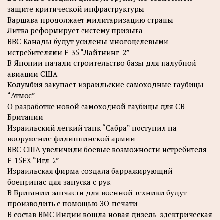
защите критической инфраструктуры
Варшава продолжает милитаризацию страны
Литва реформирует систему призыва
ВВС Канады будут усилены многоцелевыми
истребителями F-35 “Лайтнинг-2”
В Японии начали строительство базы для палубной
авиации США
Колумбия закупает израильские самоходные гаубицы
“Атмос”
О разработке новой самоходной гаубицы для СВ
Британии
Израильский легкий танк “Сабра” поступил на
вооружение филиппинской армии
ВВС США увеличили боевые возможности истребителя
F-15EX “Игл-2”
Израильская фирма создала барражирующий
боеприпас для запуска с рук
В Британии запчасти для военной техники будут
производить с помощью ЗО-печати
В состав ВМС Индии вошла новая дизель-электрическая