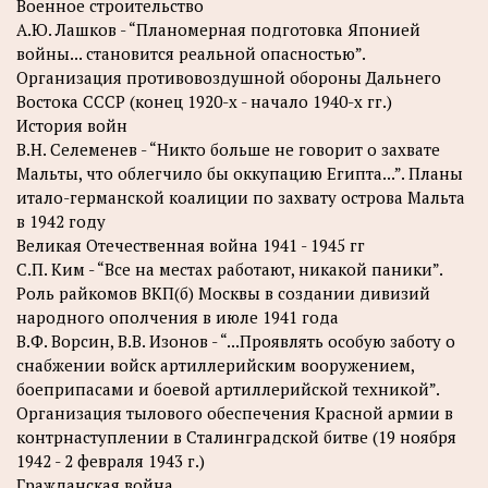
Военное строительство
A.Ю. Лашков - “Планомерная подготовка Японией
войны... становится реальной опасностью”.
Организация противовоздушной обороны Дальнего
Востока СССР (конец 1920-х - начало 1940-х гг.)
История войн
B.H. Селеменев - “Никто больше не говорит о захвате
Мальты, что облегчило бы оккупацию Египта...”. Планы
итало-германской коалиции по захвату острова Мальта
в 1942 году
Великая Отечественная война 1941 - 1945 гг
C.П. Ким - “Все на местах работают, никакой паники”.
Роль райкомов ВКП(б) Москвы в создании дивизий
народного ополчения в июле 1941 года
B.Ф. Ворсин, В.В. Изонов - “...Проявлять особую заботу о
снабжении войск артиллерийским вооружением,
боеприпасами и боевой артиллерийской техникой”.
Организация тылового обеспечения Красной армии в
контрнаступлении в Сталинградской битве (19 ноября
1942 - 2 февраля 1943 г.)
Гражданская война