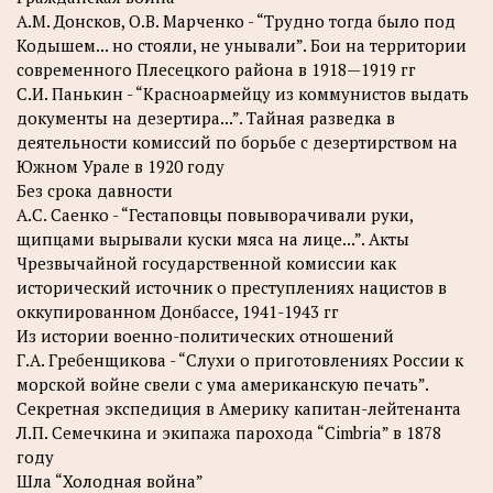
А.М. Донсков, О.В. Марченко - “Трудно тогда было под
Кодышем... но стояли, не унывали”. Бои на территории
современного Плесецкого района в 1918—1919 гг
C.И. Панькин - “Красноармейцу из коммунистов выдать
документы на дезертира...”. Тайная разведка в
деятельности комиссий по борьбе с дезертирством на
Южном Урале в 1920 году
Без срока давности
А.С. Саенко - “Гестаповцы повыворачивали руки,
щипцами вырывали куски мяса на лице...”. Акты
Чрезвычайной государственной комиссии как
исторический источник о преступлениях нацистов в
оккупированном Донбассе, 1941-1943 гг
Из истории военно-политических отношений
Г.А. Гребенщикова - “Слухи о приготовлениях России к
морской войне свели с ума американскую печать”.
Секретная экспедиция в Америку капитан-лейтенанта
Л.П. Семечкина и экипажа парохода “Cimbria” в 1878
году
Шла “Холодная война”