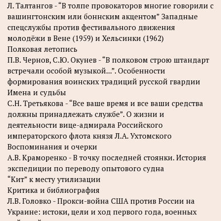
Л. Талтангов - “В толпе провокаторов многие говорили с
вашингтонским или боннским акцентом” Западные
спецслужбы против фестивального движения
молодёжи в Вене (1959) и Хельсинки (1962)
Полковая летопись
П.В. Чернов, С.Ю. Окунев - “В полковом строю штандарт
встречали особой музыкой...”. Особенности
формирования воинских традиций русской гвардии
Имена и судьбы
С.Н. Третьякова - “Все ваше время и все ваши средства
должны принадлежать службе”. О жизни и
деятельности вице-адмирала Российского
императорского флота князя Л.А. Ухтомского
Воспоминания и очерки
А.В. Краморенко - В точку последней стоянки. История
экспедиции по переводу опытового судна
“Кит” к месту утилизации
Критика и библиография
Л.В. Головко - Прокси-война США против России на
Украине: истоки, цели и ход первого года, военных