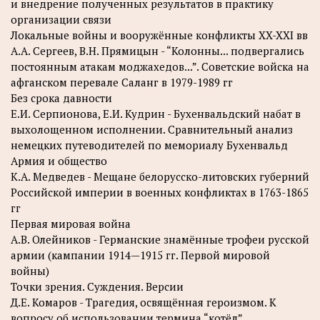
и внедрение полученных результатов в практику
организации связи
Локальные войны и вооружённые конфликты XX-XXI вв
А.А. Сергеев, В.Н. Прямицын - “Колонны... подвергались
постоянным атакам моджахедов...”. Советские войска на
афганском перевале Саланг в 1979-1989 гг
Без срока давности
Е.И. Серпионова, Е.И. Кудрин - Бухенвальдский набат в
выхолощенном исполнении. Сравнительный анализ
немецких путеводителей по мемориалу Бухенвальд
Армия и общество
К.А. Медведев - Мещане белорусско-литовских губерний
Российской империи в военных конфликтах в 1763-1865
гг
Первая мировая война
А.В. Олейников - Германские знамённые трофеи русской
армии (кампании 1914—1915 гг. Первой мировой
войны)
Точки зрения. Суждения. Версии
Д.Е. Комаров - Трагедия, освящённая героизмом. К
вопросу об использовании термина “котёл”