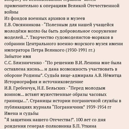
применительно к операциям Великой Отечественной
войны
Из фондов военных архивов и музеев
Е.В. Овсянникова - “Полезным для нашей учащейся
молодёжи могло бы быть добровольное сооружение
моделей...”. Творчество судомоделистов-моряков в
собрании Центрального военно-морского музея имени
императора Петра Великого (1930-1991 гг.)
Забытое имя
C.С. Близниченко - “По решению В.И. Ленина мне была
оставлена жизнь... и дана возможность участвовать в
обороне Родины”. Судьба вице-адмирала А.В. Нёмитца
Историография и источниковедение
И.В. Гребенчук, Н.Е. Бельских - “Перед молодым
воином... встают мужественные образы часовых
границы...”. Страницы истории пограничной службы в
публикациях журнала “Пограничник” 1939-1954 гг
Имена и судьбы
“Я защитник нашего Отечества!”. 100 лет со дня
рождения генерал-полковника Б.П. Уткина