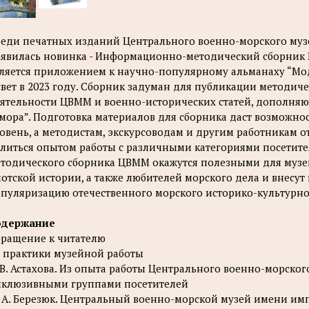
еди печатных изданий Центрального военно-морского муз
явилась новинка - Информационно-методический сборник 
ляется приложением к научно-популярному альманаху “Мод
свет в 2023 году. Сборник задуман для публикации методи
ятельности ЦВММ и военно-исторических статей, дополня
мора”. Подготовка материалов для сборника даст возможн
овень, а методистам, экскурсоводам и другим работникам
литься опытом работы с различными категориями посетит
тодического сборника ЦВММ окажутся полезными для музей
отской истории, а также любителей морского дела и внесут
пуляризацию отечественного морского историко-культурно
одержание
ращение к читателю
 практики музейной работы
 В. Астахова. Из опыта работы Центрального военно-морско
клюзивными группами посетителей
 А. Березюк. Центральный военно-морской музей имени имп