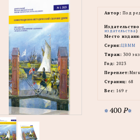
Автор:
Под ред
Издательство
издательства
)
Место издани
Серия:
ЦВММ
Тираж:
300 экз
Год:
2023
Переплет:
Мягк
Страниц:
68
Вес:
169 г
400
P