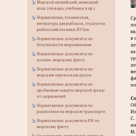
Морской английский, немецкий
язык (словари, учебники и пр.)
Нормативная, техническая,
Ср
литература для рыбаков, студентов
по
рыбохозяйственных ВУЗов
яв
в 
Нормативные документы по
де
безопасности мореплавания
ка
Нормативные документы по
ур
военно-морскому флоту
де
Нормативные документы по
ме
морским перевозкам грузов
фл
Нормативные документы по
по
проблемам защиты морской среды
от загрязнений
С
Об
Нормативные документы по
Из
радиосвязи на морском транспорте
С.
Нормативные документы РФ по
ин
морскому флоту
М.
Океанология, гидрология, морская