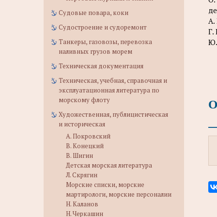
де
Судовые повара, коки
А.
Судостроение и судоремонт
Г.
Танкеры, газовозы, перевозка
Ю.
наливных грузов морем
Техническая документация
Техническая, учебная, справочная и
эксплуатационная литература по
О
морскому флоту
Художественная, публицистическая
и историческая
А. Покровский
В. Конецкий
В. Шигин
Детская морская литература
Л. Скрягин
Морские списки, морские
мартирологи, морские персоналии
Н. Каланов
Н. Черкашин