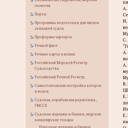
пл
геология
А.
Порты
Се
И.
Программы подготовки для членов
во
экипажей судов
Му
Проформы чартеров
С.
Речной флот
“Г
А.
Речные карты и лоции
во
Российский Морской Регистр
A.
Судоходства
му
Российский Речной Регистр
Му
B.
Самостоятельная постройка катеров
Ц
и лодок
Е.
Судовая, корабельная радиосвязь,
д
ГМССБ
Из
Судовые журналы и бланки, морские
Е.
канцелярские товары
на
Портовые журналы и бланки
О.