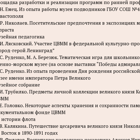
ощадка разработки и реализации программ по ранней пр
 Н. Емец. Из опыта работы музея подводников ГБОУ СОШ №4 и
вастополя
 Р. Николаев. Посетительские предпочтения в экспозициях м
зраста
зейная педагогика
 И. Лясковский. Участие ЦВММ в федеральной культурно-п
ород-герой Ленинград”
 С. Руденко, М. А. Березюк. Тематическая игра для школьни
енно-морском музее (на основе выставки “Победы адмирала 
 С. Руденко. Из опыта проведения Дня рождения российск
зее имени императора Петра Великого
зейное собрание
 И. Трубилко. Предметы личной коллекции великого князя 
ВММ
 Е. Головко. Некоторые аспекты хранения и сохранности па
окументальном фонде ЦВММ
 истории флота
 В. Калякина. Путешествие цесаревича великого князя Никол
 Восток в 1890-1891 годах
 В. Филатов. Воспитание наследника цесаревича Алексея Ни