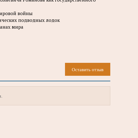
мировой войны
трических подводных лодок
ранах мира
Оставить отзыв
м.