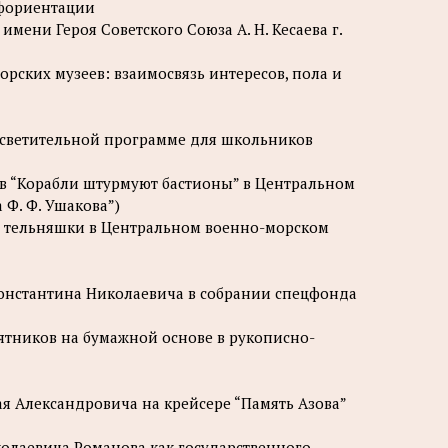
офориентации
мени Героя Советского Союза А. Н. Кесаева г.
орских музеев: взаимосвязь интересов, пола и
росветительной программе для школьников
ков “Корабли штурмуют бастионы” в Центральном
Ф. Ф. Ушакова”)
ой тельняшки в Центральном военно-морском
Константина Николаевича в собрании спецфонда
мятников на бумажной основе в рукописно-
ая Александровича на крейсере “Память Азова”
колаевича Романова как государственного