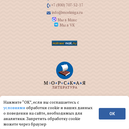
+7 (800) 707-52-17
info@morkniga.ru
Мы в Макс
Мы в VK
ООО "МОРКНИГА" занимается изданием и
Нажмите “ОК”, если вы соглашаетесь с
реализацией книг на морскую тематику.
условиями
обработки cookie и ваших данных
о поведении на сайте, необходимых для
ОК
© ООО "МОРКНИГА", 2004 — 2026 г.
аналитики. Запретить обработку cookie
можете через браузер