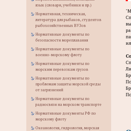
язык (словари, учебники и пр.)
"М
Нормативная, техническая,
Сп
литература для рыбаков, студентов
вы
рыбохозяйственных ВУЗов
ра
Нормативные документы по
па
безопасности мореплавания
ил
Нормативные документы по
военно-морскому флоту
С
Сп
Нормативные документы по
Ли
морским перевозкам грузов
Бр
Нормативные документы по
По
проблемам защиты морской среды
Бр
от загрязнений
По
Нормативные документы по
радиосвязи на морском транспорте
Нормативные документы РФ по
морскому флоту
Океанология, гидрология, морская