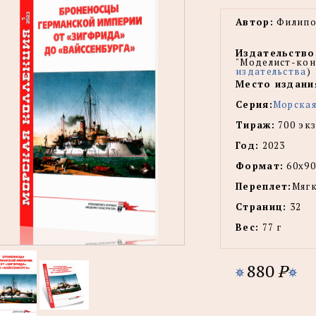
Автор:
Филипо
Издательство
"Моделист-кон
издательства
)
Место издани
Серия:
Морская
Тираж:
700 экз
Год:
2023
Формат:
60х90
Переплет:
Мягк
Страниц:
32
Вес:
77 г
880
P