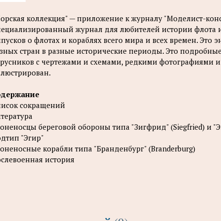
орская коллекция" — приложение к журналу "Моделист-констр
ециализированный журнал для любителей истории флота и 
пусков о флотах и кораблях всего мира и всех времен. Это
зных стран в разные исторические периоды. Это подробны
русников с чертежами и схемами, редкими фотографиями 
люстрирован.
одержание
исок сокращений
тература
оненосцы береговой обороны типа "Зигфрид" (Siegfried) и "Эг
дтип "Эгир"
оненосные корабли типа "Бранденбург" (Branderburg)
слевоенная история