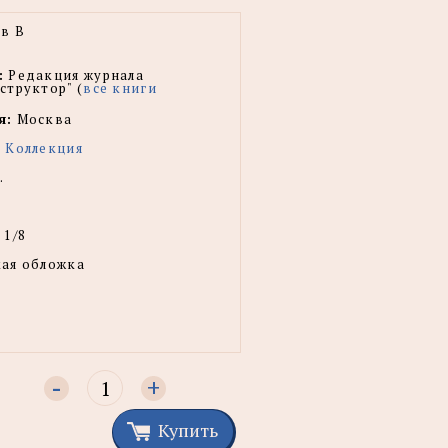
в В
:
Редакция журнала
структор" (
все книги
я:
Москва
 Коллекция
.
 1/8
ая обложка
-
+
Купить