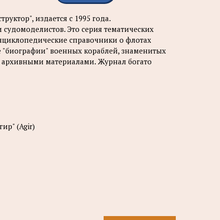
уктор", издается с 1995 года.
судомоделистов. Это серия тематических
 энциклопедические справочники о флотах
е "биографии" военных кораблей, знаменитых
и архивными материалами. Журнал богато
ир" (Agir)