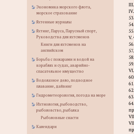
II
Экономика морского флота,
IV
морское страхование
53
Яхтенные журналы
54
55
Яхтинг, Паруса, Парусный спорт,
Руководства для яхтсменов
V.
56
Книги для яхтсменов на
английском
57
58
Борьба с пожарами и водой на
59
кораблях и судах, аварийно-
VI
спасательное имущество
60
Водолазное дело, подводное
61
плавание, дайвинг
62
Гидрометеорология, погода на море
63
64
Ихтиология, рыбоводство,
п
рыболовство, рыбалка
VI
Рыболовные снасти
VI
Календари
п