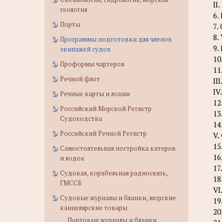
II
геология
6.
Порты
7.
8.
Программы подготовки для членов
9.
экипажей судов
10
Проформы чартеров
11
Речной флот
II
IV
Речные карты и лоции
12
Российский Морской Регистр
13
Судоходства
14
Российский Речной Регистр
V.
15
Самостоятельная постройка катеров
16
и лодок
17
Судовая, корабельная радиосвязь,
18
ГМССБ
VI
Судовые журналы и бланки, морские
19
канцелярские товары
20
Портовые журналы и бланки