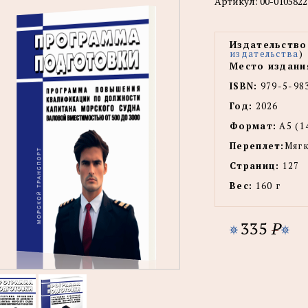
Артикул:
00-0105822
Издательство
издательства
)
Место издани
ISBN:
979-5-98
Год:
2026
Формат:
А5 (1
Переплет:
Мягк
Страниц:
127
Вес:
160 г
335
P