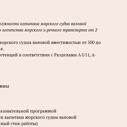
олжности капитана морского судна валовой
о агентства морского и речного транспорта от 2
орского судна валовой вместимостью от 500 до
а.
енций в соответствии с Разделами A-I/11, A-
аммы
бразовательной программой
и капитана морского судна валовой
нный стаж работы)