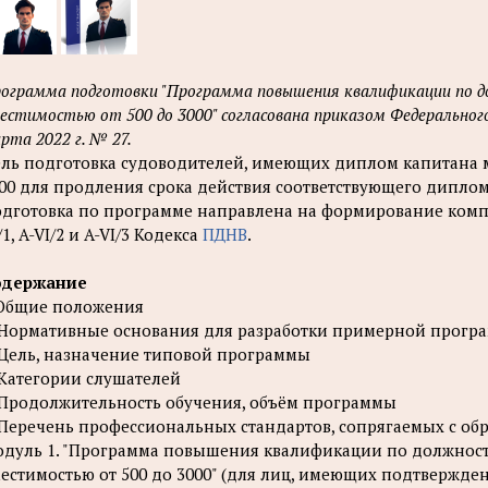
ограмма подготовки "Программа повышения квалификации по д
естимостью от 500 до 3000" согласована приказом Федеральног
рта 2022 г. № 27.
ль подготовка судоводителей, имеющих диплом капитана м
00 для продления срока действия соответствующего диплом
дготовка по программе направлена на формирование компет
/1, A-VI/2 и A-VI/3 Кодекса
ПДНВ
.
одержание
 Общие положения
 Нормативные основания для разработки примерной прогр
 Цель, назначение типовой программы
 Категории слушателей
 Продолжительность обучения, объём программы
 Перечень профессиональных стандартов, сопрягаемых с о
дуль 1. "Программа повышения квалификации по должност
естимостью от 500 до 3000" (для лиц, имеющих подтвержде