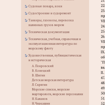
21
22
Судовые повара, коки
23
Судостроение и судоремонт
п
Танкеры, газовозы, перевозка
VI
наливных грузов морем
24
25
Техническая документация
26
Техническая, учебная, справочная и
VI
эксплуатационная литература по
п
морскому флоту
IX
Художественная, публицистическая
об
и историческая
"П
А. Покровский
ва
В. Конецкий
II
В. Шигин
47
Детская морская литература
48
Л. Скрягин
49
Морские списки, морские
50
мартирологи, морские персоналии
51
Н. Каланов
52
Н. Черкашин