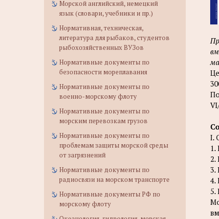
Морской английский, немецкий
язык (словари, учебники и пр.)
Нормативная, техническая,
литература для рыбаков, студентов
Пр
рыбохозяйственных ВУЗов
вм
ма
Нормативные документы по
безопасности мореплавания
Це
30
Нормативные документы по
По
военно-морскому флоту
VI
Нормативные документы по
морским перевозкам грузов
С
Нормативные документы по
I.
проблемам защиты морской среды
1.
от загрязнений
2.
3.
Нормативные документы по
радиосвязи на морском транспорте
4.
5.
Нормативные документы РФ по
Мо
морскому флоту
вм
Океанология, гидрология, морская