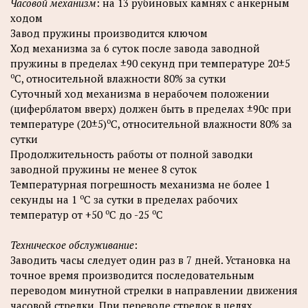
Часовой механизм
: на 13 рубиновых камнях с анкерным
ходом
Завод пружины производится ключом
Ход механизма за 6 суток после завода заводной
пружины в пределах ±90 секунд при температуре 20±5
о
С, относительной влажности 80% за сутки
Суточный ход механизма в нерабочем положении
(циферблатом вверх) должен быть в пределах ±90с при
о
температуре (20±5)
С, относительной влажности 80% за
сутки
Продолжительность работы от полной заводки
заводной пружины не менее 8 суток
Температурная погрешность механизма не более 1
о
секунды на 1
С за сутки в пределах рабочих
о
о
температур от +50
С до -25
С
Техническое обслуживание
:
Заводить часы следует один раз в 7 дней. Установка на
точное время производится последовательным
переводом минутной стрелки в направлении движения
часовой стрелки. При переводе стрелок в целях