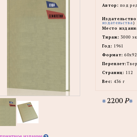
Автор:
под ред
Издательство
издательства
)
Место издани
Тираж:
3000 эк
Год:
1961
Формат:
60х92
Переплет:
Тве
Страниц:
112
Вес:
436 г
2200
P
принтное издание