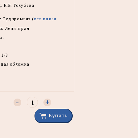
. Н.В. Голубева
:
Судпромгиз (
все книги
я:
Ленинград
з.
 1/8
рдая обложка
-
+
Купить