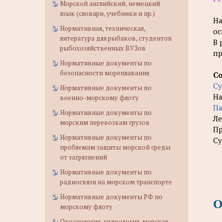
Морской английский, немецкий
язык (словари, учебники и пр.)
На
Нормативная, техническая,
ос
литература для рыбаков, студентов
В 
рыбохозяйственных ВУЗов
пр
Нормативные документы по
безопасности мореплавания
С
Су
Нормативные документы по
На
военно-морскому флоту
Па
Нормативные документы по
Ле
морским перевозкам грузов
Пр
Нормативные документы по
Су
проблемам защиты морской среды
от загрязнений
Нормативные документы по
радиосвязи на морском транспорте
Нормативные документы РФ по
О
морскому флоту
Океанология, гидрология, морская