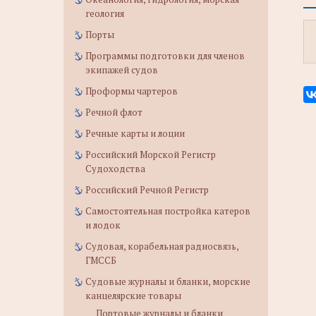
геология
Порты
Программы подготовки для членов
экипажей судов
Проформы чартеров
Речной флот
Речные карты и лоции
Российский Морской Регистр
Судоходства
Российский Речной Регистр
Самостоятельная постройка катеров
и лодок
Судовая, корабельная радиосвязь,
ГМССБ
Судовые журналы и бланки, морские
канцелярские товары
Портовые журналы и бланки