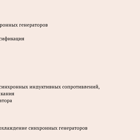
нхронных генераторов
ссификация
q синхронных индуктивных сопротивлений,
ыкания
атора
и охлаждение синхронных генераторов