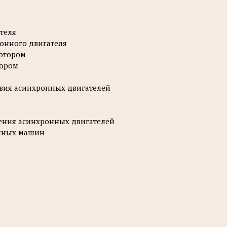
теля
ронного двигателя
ротором
тором
твия асинхронных двигателей
щения асинхронных двигателей
онных машин