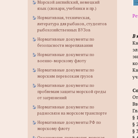
Морской английский, немецкий
язык (словари, учебники и пр.)
Ре
Нормативная, техническая,
литература для рыбаков, студентов
рыбохозяйственных ВУЗов
В 
Нормативные документы по
Кн
безопасности мореплавания
эл
Нормативные документы по
эн
военно-морскому флоту
ко
Кн
Нормативные документы по
морским перевозкам грузов
уч
Нормативные документы по
С
проблемам защиты морской среды
От
от загрязнений
Вв
Нормативные документы по
Гл
радиосвязи на морском транспорте
§ 
Нормативные документы РФ по
§ 
морскому флоту
§ 
§ 
Океанология, гидрология, морская