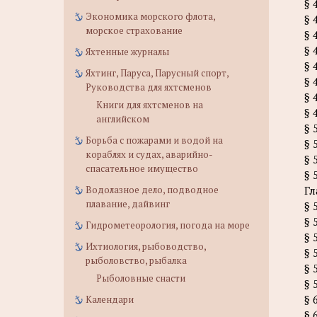
§ 
Экономика морского флота,
§ 
морское страхование
§ 
§ 
Яхтенные журналы
§ 
Яхтинг, Паруса, Парусный спорт,
§ 
Руководства для яхтсменов
§ 
Книги для яхтсменов на
§ 
английском
§ 
Борьба с пожарами и водой на
§ 
кораблях и судах, аварийно-
§ 
спасательное имущество
§ 
Водолазное дело, подводное
Гл
плавание, дайвинг
§ 
§ 
Гидрометеорология, погода на море
§ 
Ихтиология, рыбоводство,
§ 
рыболовство, рыбалка
§ 
Рыболовные снасти
§ 
§ 
Календари
§ 