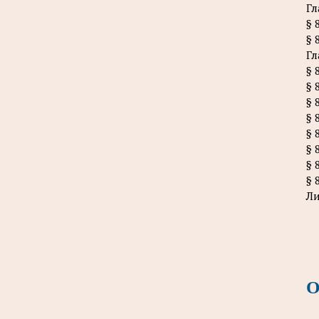
Гл
§ 
§ 
Гл
§ 
§ 
§ 
§ 
§ 
§ 
§ 
§ 
Ли
О