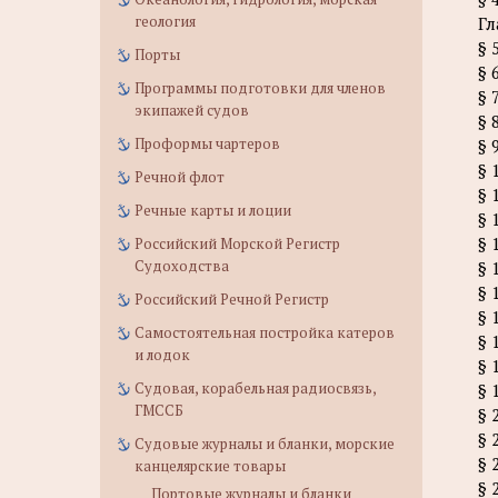
геология
Гл
§ 
Порты
§ 
Программы подготовки для членов
§ 
экипажей судов
§ 
Проформы чартеров
§ 
§ 
Речной флот
§ 
Речные карты и лоции
§ 
§ 
Российский Морской Регистр
Судоходства
§ 
§ 
Российский Речной Регистр
§ 
Самостоятельная постройка катеров
§ 
и лодок
§ 
Судовая, корабельная радиосвязь,
§ 
ГМССБ
§ 
§ 
Судовые журналы и бланки, морские
§ 
канцелярские товары
§ 
Портовые журналы и бланки