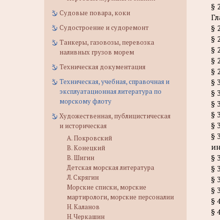
§ 
Судовые повара, коки
Гл
Судостроение и судоремонт
§ 
§ 
Танкеры, газовозы, перевозка
§ 
наливных грузов морем
§ 
Техническая документация
§ 
Техническая, учебная, справочная и
§ 
эксплуатационная литература по
§ 
морскому флоту
§ 
§ 
Художественная, публицистическая
§ 
и историческая
§ 
А. Покровский
ин
В. Конецкий
§ 
В. Шигин
Детская морская литература
§ 
Л. Скрягин
§ 
Морские списки, морские
§ 
мартирологи, морские персоналии
§ 
Н. Каланов
§ 
Н. Черкашин