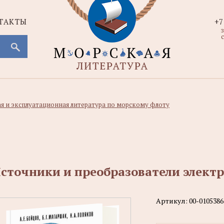
ТАКТЫ
+7
с
ая и эксплуатационная литература по морскому флоту
сточники и преобразователи элект
Артикул:
00-0105386