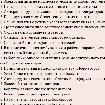
42. Электромагнитные мощность и момент синхронного ген
43. Параллельная работа синхронного генератора с сетью 
44. Синхронизирующая мощность синхронных генераторов
45. Перегрузочная способность синхронных генераторов
46. Общие понятия о режиме короткого замыкания (к. з.) си
47. Трехфазное внезапное короткое замыкание и явления, 
48. Судовые синхронные генераторы
49. Синхронные генераторы с самовозбуждением
50. Общие свойства синхронных двигателей
51. Влияние изменения возбуждения и рабочие характерист
52. Реактивный синхронный двигатель
53. Работа синхронного двигателя в режиме синхронного к
ава IV. Трансформаторы
54. Принцип действия и классификация трансформаторов
55. Устройство и основные части трансформаторов
56. Схемы, группы соединений обмоток трансформаторов и их
57. Холостой ход трансформаторов
58. Короткое замыкание трансформаторов
59. Работа трансформатора под нагрузкой
60. Параллельная работа трансформаторов
61. Переходные режимы трансформаторов