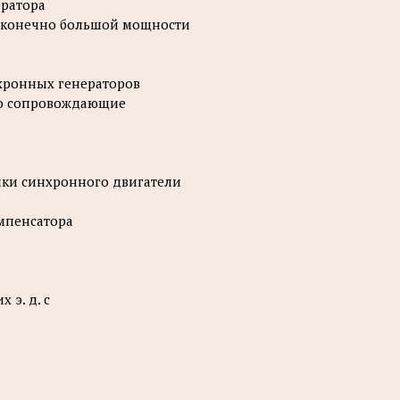
ератора
бесконечно большой мощности
нхронных генераторов
его сопровождающие
ики синхронного двигатели
омпенсатора
 э. д. с