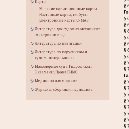
Карты
§ 
Морские навигационные карты
Гл
Настенные карты, глобусы
§ 
Электронные карты C-MAP
§ 
Литература для судовых механиков,
§ 
электриков и т.д
§ 
Литература по навигации
§ 
§ 
Литература по парусникам и
§ 
судомоделированию
§ 
Маломерные суда. Гидроциклы.
§ 
Экзамены, Права ГИМС
Гл
Медицина для моряков
§ 
§ 
Журналы, сборники, периодика
§ 
§ 
§ 
§ 
§ 
§ 