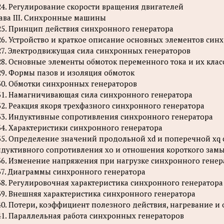
24. Регулирование скорости вращения двигателей
ава III. Синхронные машины
25. Принцип действия синхронного генератора
26. Устройство и краткое описание основных элементов си
27. Электродвижущая сила синхронных генераторов
28. Основные элементы обмоток переменного тока и их кла
29. Формы пазов и изоляция обмоток
30. Обмотки синхронных генераторов
31. Намагничивающая сила синхронного генератора
32. Реакция якоря трехфазного синхронного генератора
33. Индуктивные сопротивления синхронного генератора
34. Характеристики синхронного генератора
35. Определение значений продольной хd и поперечной x
дуктивного сопротивления хo и отношения короткого зам
36. Изменение напряжения при нагрузке синхронного генер
37. Диаграммы синхронного генератора
38. Регулировочная характеристика синхронного генератора
39. Внешняя характеристика синхронного генератора
40. Потери, коэффициент полезного действия, нагревание 
41. Параллельная работа синхронных генераторов