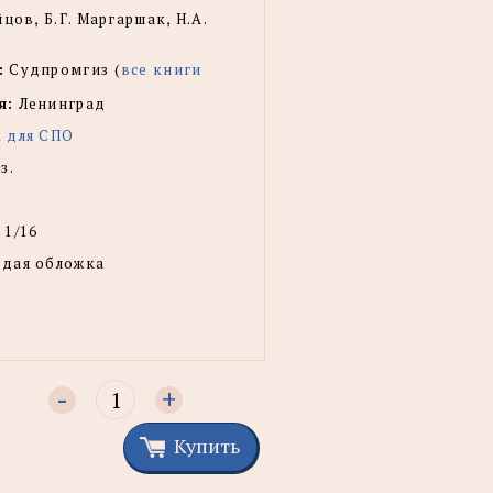
цов, Б.Г. Маргаршак, Н.А.
:
Судпромгиз (
все книги
я:
Ленинград
 для СПО
з.
 1/16
рдая обложка
-
+
Купить