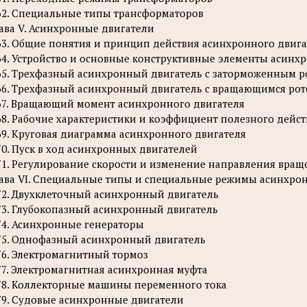
62. Специальные типы трансформаторов
ава V. Асинхронные двигатели
63. Общие понятия и принцип действия асинхронного двига
64. Устройство и основные конструктивные элементы асинх
65. Трехфазный асинхронный двигатель с заторможенным 
66. Трехфазный асинхронный двигатель с вращающимся ро
67. Вращающий момент асинхронного двигателя
68. Рабочие характеристики и коэффициент полезного дейс
69. Круговая диаграмма асинхронного двигателя
70. Пуск в ход асинхронных двигателей
71. Регулирование скорости и изменение направления вра
ава VI. Специальные типы и специальные режимы асинхр
72. Двухклеточный асинхронный двигатель
73. Глубокопазный асинхронный двигатель
74. Асинхронные генераторы
75. Однофазный асинхронный двигатель
76. Электромагнитный тормоз
77. Электромагнитная асинхронная муфта
78. Коллекторные машины переменного тока
79. Судовые асинхронные двигатели