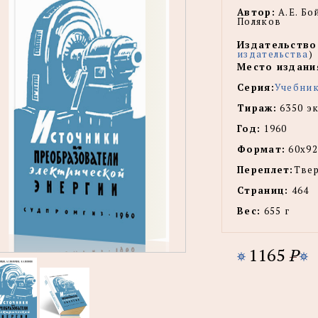
Автор:
А.Е. Бой
Поляков
Издательство
издательства
)
Место издани
Серия:
Учебник
Тираж:
6350 эк
Год:
1960
Формат:
60х92
Переплет:
Тве
Страниц:
464
Вес:
655 г
1165
P