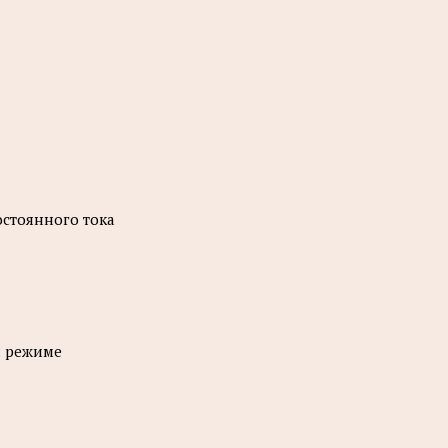
остоянного тока
я режиме