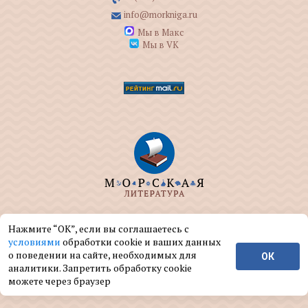
info@morkniga.ru
Мы в Макс
Мы в VK
ООО "МОРКНИГА" занимается изданием и
Нажмите “ОК”, если вы соглашаетесь с
реализацией книг на морскую тематику.
условиями
обработки cookie и ваших данных
о поведении на сайте, необходимых для
ОК
© ООО "МОРКНИГА", 2004 — 2026 г.
аналитики. Запретить обработку cookie
можете через браузер