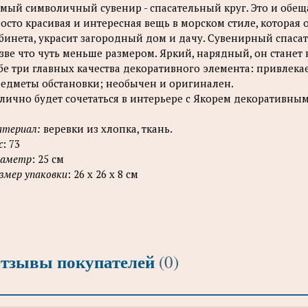
мый символичный сувенир - спасательный круг. Это и обе
осто красивая и интересная вещь в морском стиле, которая
бинета, украсит загородный дом и дачу. Сувенирный спаса
зве что чуть меньше размером. Яркий, нарядный, он станет
бе три главных качества декоративного элемента: привлека
едметы обстановки; необычен и оригинален.
лично будет сочетаться в интерьере с Якорем декоративн
териал:
веревки из хлопка, ткань.
с
: 73
иаметр
: 25 см
змер упаковки
: 26 х 26 х 8 см
тзывы покупателей
(0)