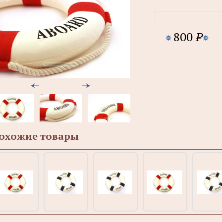
800
P
охожие товары