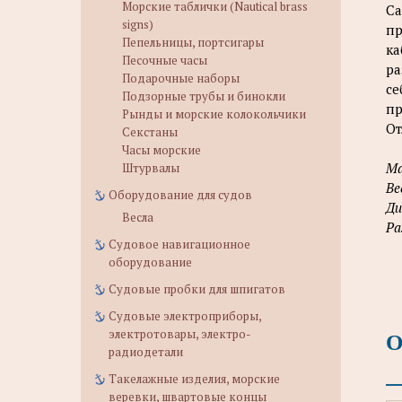
Морские таблички (Nautical brass
Са
signs)
пр
Пепельницы, портсигары
ка
Песочные часы
ра
Подарочные наборы
се
Подзорные трубы и бинокли
пр
Рынды и морские колокольчики
От
Секстаны
Часы морские
Ма
Штурвалы
Ве
Оборудование для судов
Д
Весла
Ра
Судовое навигационное
оборудование
Судовые пробки для шпигатов
Судовые электроприборы,
О
электротовары, электро-
радиодетали
Такелажные изделия, морские
веревки, швартовые концы