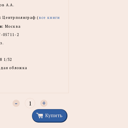
в А.А.
:
Центрполиграф (
все книги
я:
Москва
7-05711-2
з.
8 1/32
рдая обложка
-
+
Купить