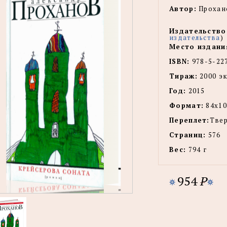
Автор:
Прохано
Издательство
издательства
)
Место издани
ISBN:
978-5-22
Тираж:
2000 эк
Год:
2015
Формат:
84x10
Переплет:
Тве
Страниц:
576
Вес:
794 г
954
P