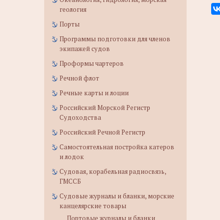
геология
Порты
Программы подготовки для членов
экипажей судов
Проформы чартеров
Речной флот
Речные карты и лоции
Российский Морской Регистр
Судоходства
Российский Речной Регистр
Самостоятельная постройка катеров
и лодок
Судовая, корабельная радиосвязь,
ГМССБ
Судовые журналы и бланки, морские
канцелярские товары
Портовые журналы и бланки