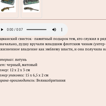
цманский свисток - памятный подарок тем, кто служил в ря
начально, дудку вручали младшим флотским чинам (унтер-
жизненное владение как эмблему власти, и она получила н
териал:
латунь
ет:
черный, матовый
змер:
12 х 2 х 3 см
змер упаковки:
15 х 6,5 х 2 см
рана-производитель:
Великобритания