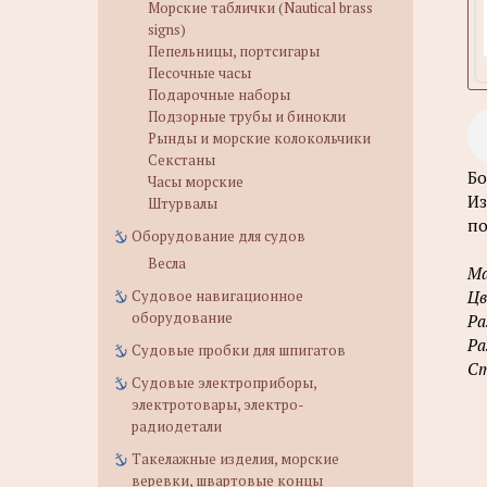
Морские таблички (Nautical brass
signs)
Пепельницы, портсигары
Песочные часы
Подарочные наборы
Подзорные трубы и бинокли
Рынды и морские колокольчики
Секстаны
Бо
Часы морские
Из
Штурвалы
по
Оборудование для судов
Весла
Ма
Судовое навигационное
Цв
оборудование
Ра
Ра
Судовые пробки для шпигатов
Ст
Судовые электроприборы,
электротовары, электро-
радиодетали
Такелажные изделия, морские
веревки, швартовые концы