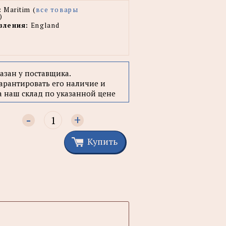
:
Maritim (
все товары
)
вления:
England
казан у поставщика.
арантировать его наличие и
а наш склад по указанной цене
-
+
Купить