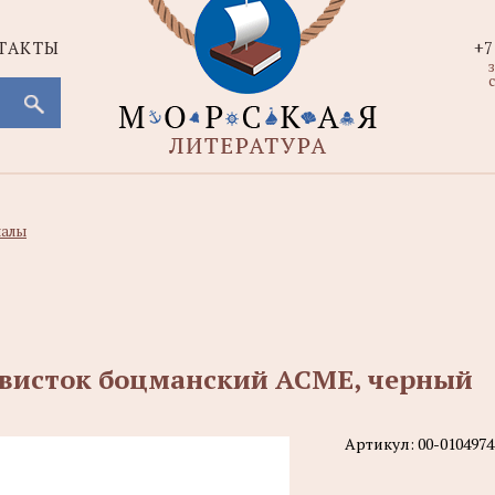
ТАКТЫ
+7
с
налы
висток боцманский ACME, черный
Артикул:
00-0104974