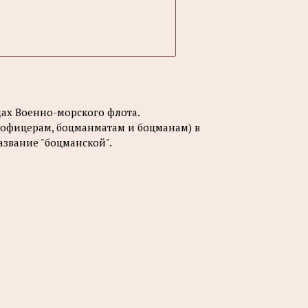
дах Военно-морского флота.
офицерам, боцманматам и боцманам) в
азвание "боцманской".