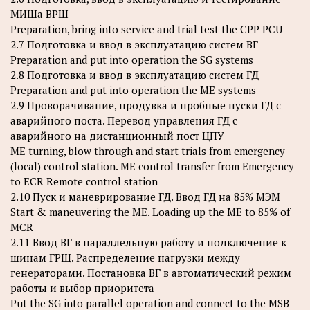
МИШа ВРШ
Preparation, bring into service and trial test the CPP PCU
2.7 Подготовка и ввод в эксплуатацию систем ВГ
Preparation and put into operation the SG systems
2.8 Подготовка и ввод в эксплуатацию систем ГД
Preparation and put into operation the ME systems
2.9 Проворачивание, продувка и пробные пуски ГД с
аварийного поста. Перевод управления ГД с
аварийного на дистанционный пост ЦПУ
ME turning, blow through and start trials from emergency
(local) control station. ME control transfer from Emergency
to ECR Remote control station
2.10 Пуск и маневрирование ГД. Ввод ГД на 85% МЭМ
Start & maneuvering the ME. Loading up the ME to 85% of
MCR
2.11 Ввод ВГ в параллельную работу и подключение к
шинам ГРЩ. Распределение нагрузки между
генераторами. Постановка ВГ в автоматический режим
работы и выбор приоритета
Put the SG into parallel operation and connect to the MSB