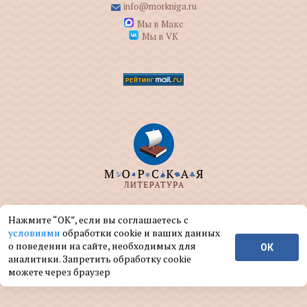
info@morkniga.ru
Мы в Макс
Мы в VK
ООО "МОРКНИГА" занимается изданием и
Нажмите “ОК”, если вы соглашаетесь с
реализацией книг на морскую тематику.
условиями
обработки cookie и ваших данных
о поведении на сайте, необходимых для
ОК
© ООО "МОРКНИГА", 2004 — 2026 г.
аналитики. Запретить обработку cookie
можете через браузер