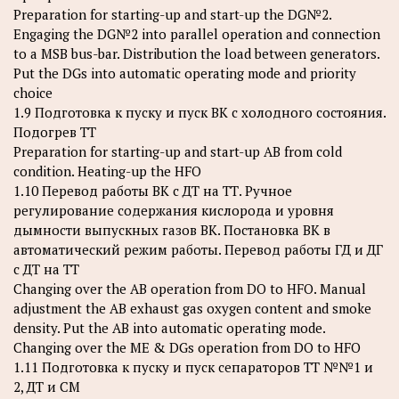
Preparation for starting-up and start-up the DG№2.
Engaging the DG№2 into parallel operation and connection
to a MSB bus-bar. Distribution the load between generators.
Put the DGs into automatic operating mode and priority
choice
1.9 Подготовка к пуску и пуск ВК с холодного состояния.
Подогрев ТТ
Preparation for starting-up and start-up AB from cold
condition. Heating-up the HFO
1.10 Перевод работы ВК с ДТ на ТТ. Ручное
регулирование содержания кислорода и уровня
дымности выпускных газов ВК. Постановка ВК в
автоматический режим работы. Перевод работы ГД и ДГ
с ДТ на ТТ
Changing over the AB operation from DO to HFO. Manual
adjustment the AB exhaust gas oxygen content and smoke
density. Put the AB into automatic operating mode.
Changing over the ME & DGs operation from DO to HFO
1.11 Подготовка к пуску и пуск сепараторов ТТ №№1 и
2, ДТ и СМ