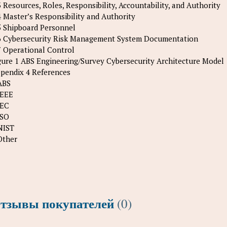
3 Resources, Roles, Responsibility, Accountability, and Authority
4 Master’s Responsibility and Authority
5 Shipboard Personnel
6 Cybersecurity Risk Management System Documentation
7 Operational Control
gure 1 ABS Engineering/Survey Cybersecurity Architecture Model
pendix 4 References
ABS
IEEE
IEC
ISO
NIST
Other
тзывы покупателей
(0)