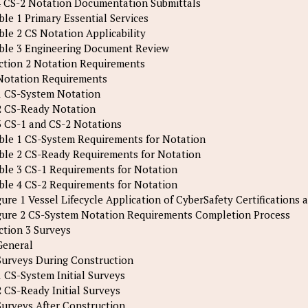
4 CS-2 Notation Documentation Submittals
ble 1 Primary Essential Services
ble 2 CS Notation Applicability
ble 3 Engineering Document Review
ction 2 Notation Requirements
Notation Requirements
1 CS-System Notation
2 CS-Ready Notation
3 CS-1 and CS-2 Notations
ble 1 CS-System Requirements for Notation
ble 2 CS-Ready Requirements for Notation
ble 3 CS-1 Requirements for Notation
ble 4 CS-2 Requirements for Notation
gure 1 Vessel Lifecycle Application of CyberSafety Certifications
gure 2 CS-System Notation Requirements Completion Process
ction 3 Surveys
General
Surveys During Construction
1 CS-System Initial Surveys
2 CS-Ready Initial Surveys
Surveys After Construction