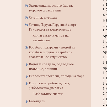
3.
Экономика морского флота,
3.
морское страхование
4 
Яхтенные журналы
4.
Яхтинг, Паруса, Парусный спорт,
4.
Руководства для яхтсменов
5 
Книги для яхтсменов на
Ap
английском
1 
2 
Борьба с пожарами и водой на
Ap
кораблях и судах, аварийно-
1 
спасательное имущество
1.
Водолазное дело, подводное
Ap
плавание, дайвинг
1 
Гидрометеорология, погода на море
1.
1.
Ихтиология, рыбоводство,
рыболовство, рыбалка
1.
2 
Рыболовные снасти
2.
Календари
2.