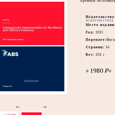
Артикул:
00-0104654
Издательство
издательства
)
Место издани
Год:
2021
Переплет:
Мягк
Страниц:
56
Вес:
202 г
1980
P