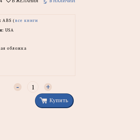
4
В НАЛИЧИИ
В ЖЕЛАНИЯ
:
ABS (
все книги
я:
USA
ая обложка
-
+
Купить