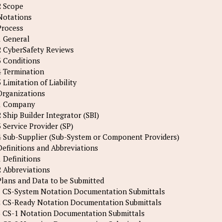
2 Scope
Notations
Process
1 General
2 CyberSafety Reviews
3 Conditions
4 Termination
5 Limitation of Liability
Organizations
1 Company
2 Ship Builder Integrator (SBI)
3 Service Provider (SP)
4 Sub-Supplier (Sub-System or Component Providers)
Definitions and Abbreviations
1 Definitions
2 Abbreviations
Plans and Data to be Submitted
1 CS-System Notation Documentation Submittals
2 CS-Ready Notation Documentation Submittals
3 CS-1 Notation Documentation Submittals