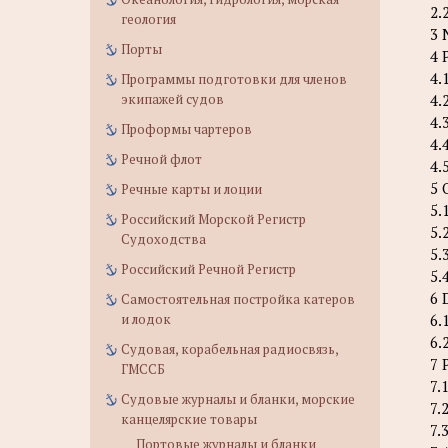
2.
геология
3 
Порты
4 
4.
Программы подготовки для членов
экипажей судов
4.
4.
Проформы чартеров
4.
Речной флот
4.
5 
Речные карты и лоции
5.
Российский Морской Регистр
5.
Судоходства
5.
Российский Речной Регистр
5.
6 
Самостоятельная постройка катеров
и лодок
6.
6.
Судовая, корабельная радиосвязь,
7 
ГМССБ
7.
Судовые журналы и бланки, морские
7.
канцелярские товары
7.
Портовые журналы и бланки