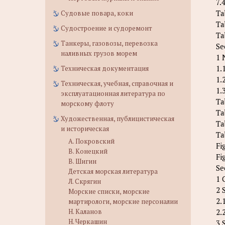
7.
Ta
Судовые повара, коки
Ta
Судостроение и судоремонт
Ta
Танкеры, газовозы, перевозка
Se
наливных грузов морем
1 
1.
Техническая документация
1.
Техническая, учебная, справочная и
1.
эксплуатационная литература по
Ta
морскому флоту
Ta
Художественная, публицистическая
Ta
и историческая
Ta
А. Покровский
Fi
В. Конецкий
Fi
В. Шигин
Se
Детская морская литература
1 
Л. Скрягин
2 
Морские списки, морские
2.
мартирологи, морские персоналии
Н. Каланов
2.
Н. Черкашин
3 