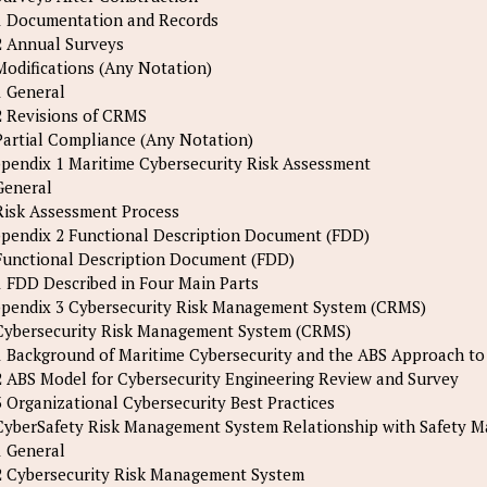
1 Documentation and Records
2 Annual Surveys
Modifications (Any Notation)
1 General
2 Revisions of CRMS
Partial Compliance (Any Notation)
pendix 1 Maritime Cybersecurity Risk Assessment
General
Risk Assessment Process
pendix 2 Functional Description Document (FDD)
Functional Description Document (FDD)
1 FDD Described in Four Main Parts
pendix 3 Cybersecurity Risk Management System (CRMS)
Cybersecurity Risk Management System (CRMS)
1 Background of Maritime Cybersecurity and the ABS Approach t
2 ABS Model for Cybersecurity Engineering Review and Survey
3 Organizational Cybersecurity Best Practices
CyberSafety Risk Management System Relationship with Safety 
1 General
2 Cybersecurity Risk Management System