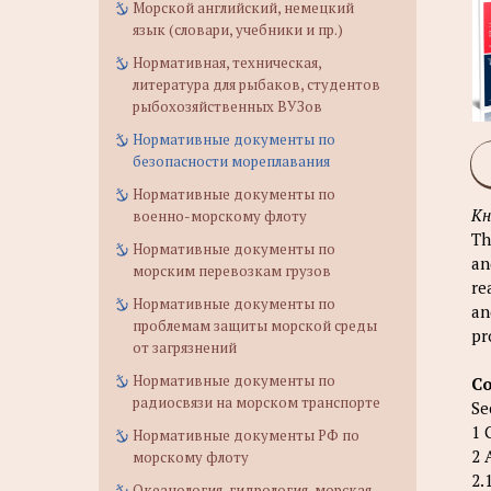
Морской английский, немецкий
язык (словари, учебники и пр.)
Нормативная, техническая,
литература для рыбаков, студентов
рыбохозяйственных ВУЗов
Нормативные документы по
безопасности мореплавания
Нормативные документы по
Кн
военно-морскому флоту
Th
Нормативные документы по
an
морским перевозкам грузов
re
Нормативные документы по
an
проблемам защиты морской среды
pr
от загрязнений
Нормативные документы по
Co
радиосвязи на морском транспорте
Se
1 
Нормативные документы РФ по
2 
морскому флоту
2.
Океанология, гидрология, морская