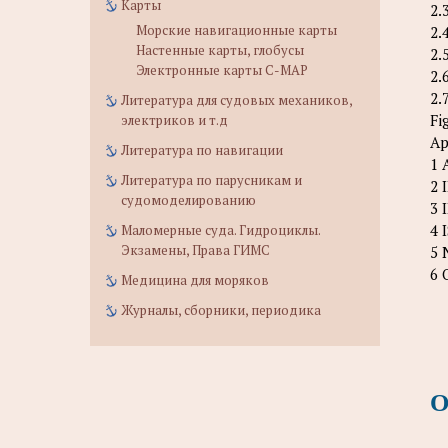
Карты
2.
Морские навигационные карты
2.
Настенные карты, глобусы
2.
Электронные карты C-MAP
2.
2.
Литература для судовых механиков,
Fi
электриков и т.д
Ap
Литература по навигации
1 
Литература по парусникам и
2 
судомоделированию
3 
4 
Маломерные суда. Гидроциклы.
Экзамены, Права ГИМС
5 
6 
Медицина для моряков
Журналы, сборники, периодика
О