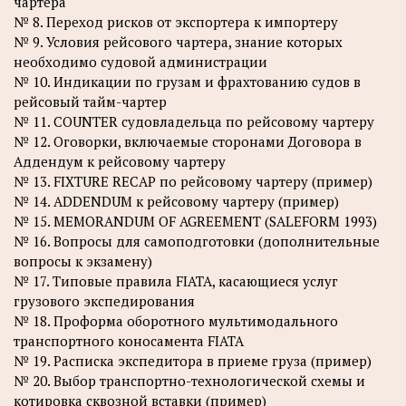
чартера
№ 8. Переход рисков от экспортера к импортеру
№ 9. Условия рейсового чартера, знание которых
необходимо судовой администрации
№ 10. Индикации по грузам и фрахтованию судов в
рейсовый тайм-чартер
№ 11. COUNTER судовладельца по рейсовому чартеру
№ 12. Оговорки, включаемые сторонами Договора в
Аддендум к рейсовому чартеру
№ 13. FIXTURE RECAP по рейсовому чартеру (пример)
№ 14. ADDENDUM к рейсовому чартеру (пример)
№ 15. MEMORANDUM OF AGREEMENT (SALEFORM 1993)
№ 16. Вопросы для самоподготовки (дополнительные
вопросы к экзамену)
№ 17. Типовые правила FIATA, касающиеся услуг
грузового экспедирования
№ 18. Проформа оборотного мультимодального
транспортного коносамента FIATA
№ 19. Расписка экспедитора в приеме груза (пример)
№ 20. Выбор транспортно-технологической схемы и
котировка сквозной вставки (пример)