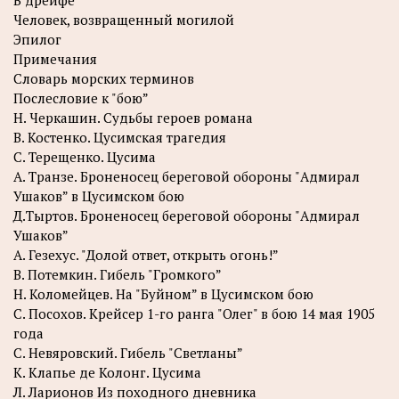
В дрейфе
Человек, возвращенный могилой
Эпилог
Примечания
Словарь морских терминов
Послесловие к "бою”
Н. Черкашин. Судьбы героев романа
B. Костенко. Цусимская трагедия
C. Терещенко. Цусима
А. Транзе. Броненосец береговой обороны "Адмирал
Ушаков” в Цусимском бою
Д.Тыртов. Броненосец береговой обороны "Адмирал
Ушаков”
A. Гезехус. "Долой ответ, открыть огонь!”
B. Потемкин. Гибель "Громкого”
Н. Коломейцев. На "Буйном” в Цусимском бою
C. Посохов. Крейсер 1-го ранга "Олег" в бою 14 мая 1905
года
С. Невяровский. Гибель "Светланы”
К. Клапье де Колонг. Цусима
Л. Ларионов Из походного дневника