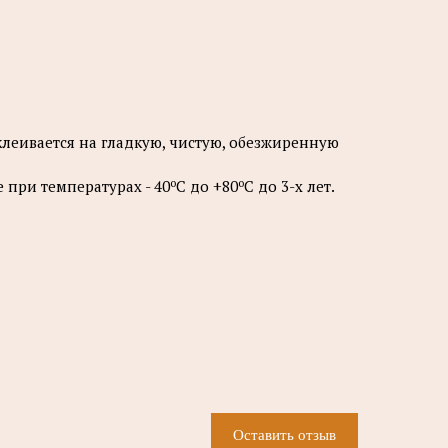
клеивается на гладкую, чистую, обезжиренную
о
о
при температурах - 40
С до +80
С до 3-х лет.
Оставить отзыв