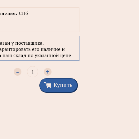
вления:
СПб
казан у поставщика.
арантировать его наличие и
а наш склад по указанной цене
-
+
Купить