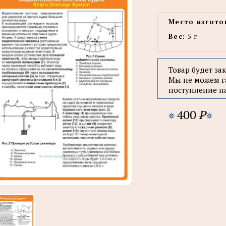
Место изгото
Вес:
5 г
Товар будет за
Мы не можем г
поступление н
400
P