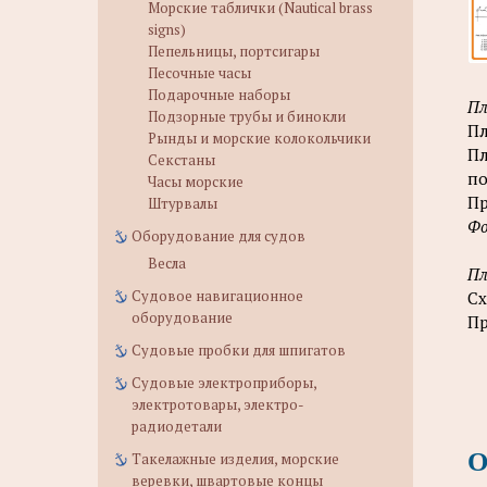
Морские таблички (Nautical brass
signs)
Пепельницы, портсигары
Песочные часы
Подарочные наборы
Пл
Подзорные трубы и бинокли
Пл
Рынды и морские колокольчики
Пл
Секстаны
по
Часы морские
Пр
Штурвалы
Ф
Оборудование для судов
Весла
Пл
Судовое навигационное
Сх
оборудование
Пр
Судовые пробки для шпигатов
Судовые электроприборы,
электротовары, электро-
радиодетали
О
Такелажные изделия, морские
веревки, швартовые концы