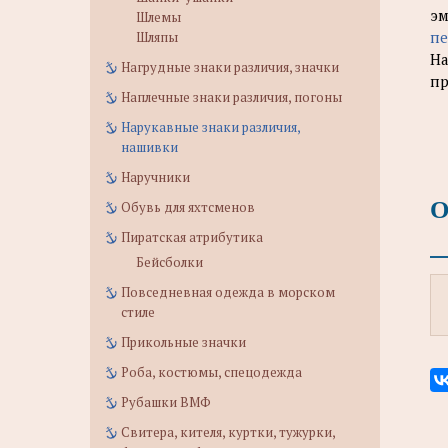
эм
Шлемы
пе
Шляпы
На
Нагрудные знаки различия, значки
пр
Наплечные знаки различия, погоны
Нарукавные знаки различия,
нашивки
Наручники
О
Обувь для яхтсменов
Пиратская атрибутика
Бейсболки
Повседневная одежда в морском
стиле
Прикольные значки
Роба, костюмы, спецодежда
Рубашки ВМФ
Свитера, кителя, куртки, тужурки,