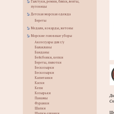
Галстуки, ремни, бляхи, ленты,
пуговицы
Детская морская одежда
Береты
Медали, кокарды, жетоны
Морские головные уборы
Аксессуары для г/у
Балаклавы
Банданы
Бейсболки, кепки
Береты, пилотки
Бескозырки
Бескозырки
Капитанки
Каски
Кепи
Козырьки
Ди
Панамы
Сп
Фуражки
Шапки
Ше
Шапки-ушанки