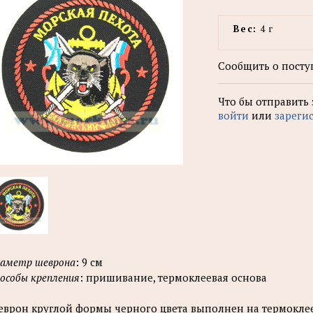
Вес:
4 г
Сообщить о посту
Что бы отправить
войти
или
зареги
аметр шеврона
: 9 см
особы крепления
: пришивание, термоклеевая основа
врон круглой формы черного цвета выполнен на термокле