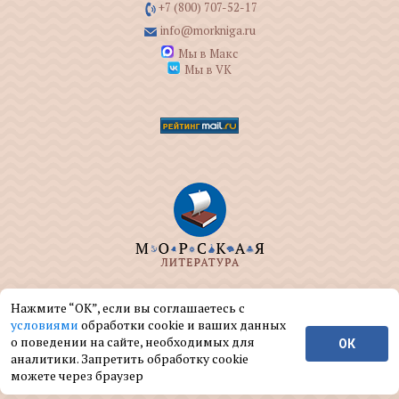
+7 (800) 707-52-17
info@morkniga.ru
Мы в Макс
Мы в VK
ООО "МОРКНИГА" занимается изданием и
Нажмите “ОК”, если вы соглашаетесь с
реализацией книг на морскую тематику.
условиями
обработки cookie и ваших данных
о поведении на сайте, необходимых для
ОК
© ООО "МОРКНИГА", 2004 — 2026 г.
аналитики. Запретить обработку cookie
можете через браузер